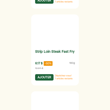
AJOUTER
1
articles restants
Strip Loin Steak Fast Fry
6.17 $
160g
-50%
12.34 $
Dépêchez-vous!
AJOUTER
1
articles restants