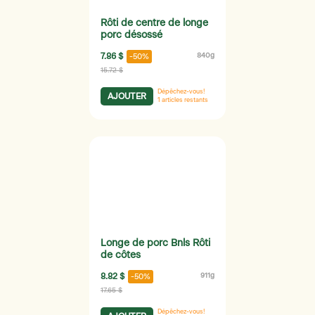
Rôti de centre de longe
porc désossé
7.86 $
840g
-50%
15.72 $
Dépêchez-vous!
AJOUTER
1
articles restants
Longe de porc Bnls Rôti
de côtes
8.82 $
911g
-50%
17.65 $
Dépêchez-vous!