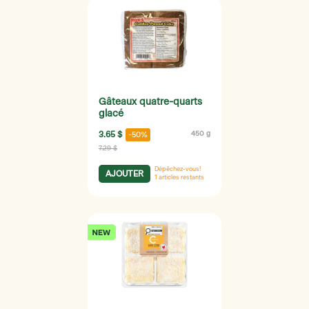
Gâteaux quatre-quarts
glacé
3.65 $
450 g
-50%
7.29 $
Dépêchez-vous!
AJOUTER
1
articles restants