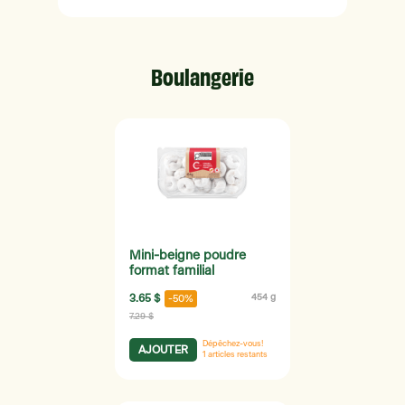
Boulangerie
Mini-beigne poudre
format familial
3.65 $
454 g
-50%
7.29 $
Dépêchez-vous!
AJOUTER
1
articles restants