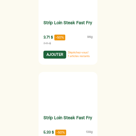
Strip Loin Steak Fast Fry
3.71 $
96g
-50%
7.41 $
Dépêchez-vous!
AJOUTER
1
articles restants
Strip Loin Steak Fast Fry
5.33 $
138g
-50%