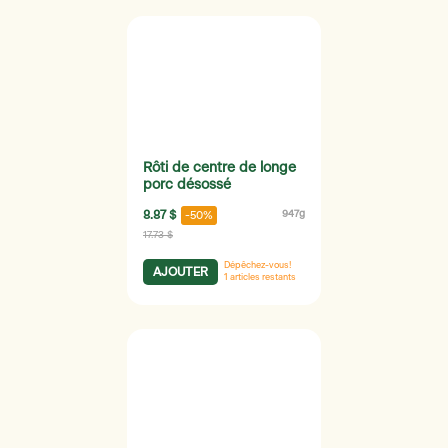
Rôti de centre de longe
porc désossé
8.87 $
947g
-50%
17.73 $
Dépêchez-vous!
AJOUTER
1
articles restants