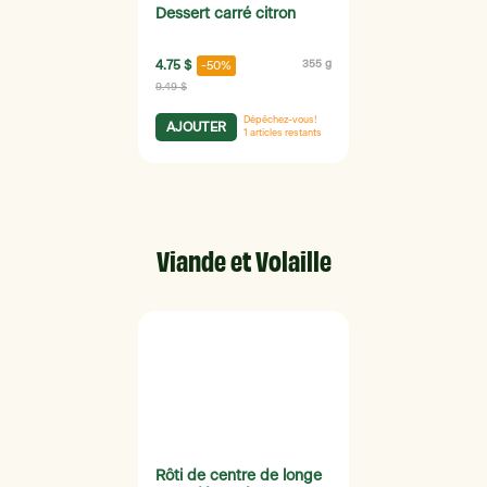
Dessert carré citron
4.75 $
355 g
-50%
9.49 $
Dépêchez-vous!
AJOUTER
1
articles restants
Viande et Volaille
Rôti de centre de longe