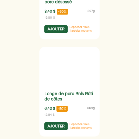
porc désossé
8.40 $
897g
-50%
16.80 $
Dépêchez-vous!
AJOUTER
1
articles restants
Longe de porc Bnls Rôti
de côtes
6.42 $
663g
-50%
12.84 $
Dépêchez-vous!
AJOUTER
1
articles restants