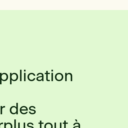
application
à
r des
rplus tout à