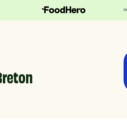
I
Breton