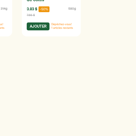
de côtes
314g
3.83 $
580g
-50%
7.66 $
us!
Dépêchez-vous!
AJOUTER
ants
1
articles restants