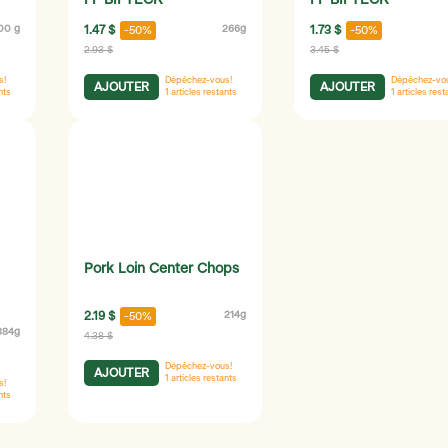
FF BIFTECK
FF BIFTECK
00 g
1.47 $
266g
1.73 $
-50%
-50%
2.93 $
3.45 $
s!
Dépêchez-vous!
Dépêchez-vo
AJOUTER
AJOUTER
nts
1
articles restants
1
articles rest
Pork Loin Center Chops
2.19 $
214g
-50%
884g
4.38 $
Dépêchez-vous!
AJOUTER
1
articles restants
s!
nts