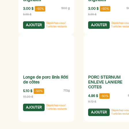
originales
originales
3.00 $
500 g
3.00 $
5
-50%
-50%
5.99 $
5.99 $
Dépêchez-vous!
Dépêchez-vou
AJOUTER
AJOUTER
1
articles restants
1
articles resta
Longe de porc Bnls Rôti
PORC STERNUM
de côtes
ENLEVE LANIERE
COTES
5.10 $
772g
-50%
4.86 $
-50%
10.20 $
9.72 $
Dépêchez-vous!
AJOUTER
1
articles restants
Dépêchez-vou
AJOUTER
1
articles resta