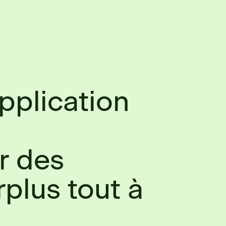
application
à
r des
rplus tout à