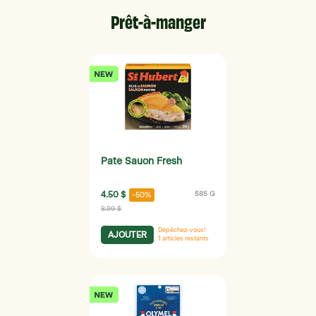
Prêt-à-manger
Pate Sauon Fresh
4.50 $
585 G
-50%
8.99 $
Dépêchez-vous!
AJOUTER
1
articles restants