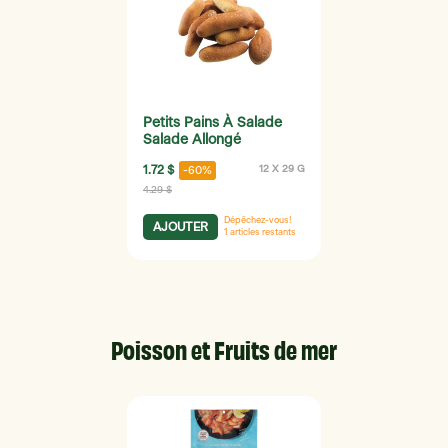
Petits Pains À Salade
Salade Allongé
1.72 $
12 X 29 G
-60%
4.29 $
Dépêchez-vous!
AJOUTER
1
articles restants
Poisson et Fruits de mer