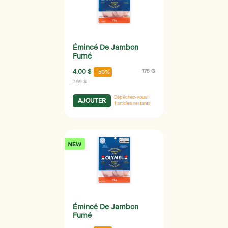
Émincé De Jambon
Fumé
4.00 $
175 G
-50%
7.99 $
Dépêchez-vous!
AJOUTER
1
articles restants
Émincé De Jambon
Fumé