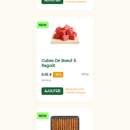
AJOUTER
4
articles restants
Cubes De Boeuf À
Ragoût
8.95 $
460g
-30%
12.78 $
Dépêchez-vous!
AJOUTER
1
articles restants