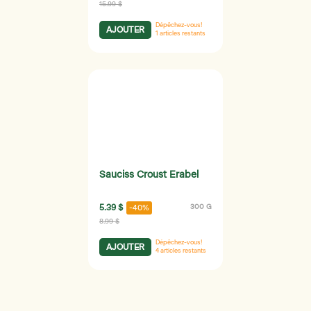
15.99 $
Dépêchez-vous!
AJOUTER
1
articles restants
Sauciss Croust Erabel
5.39 $
300 G
-40%
8.99 $
Dépêchez-vous!
AJOUTER
4
articles restants