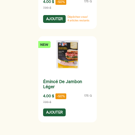
4.00 $
175 G
-50%
7.99 $
Dépêchez-vous!
AJOUTER
4
articles restants
Émincé De Jambon
Léger
4.00 $
175 G
-50%
7.99 $
AJOUTER