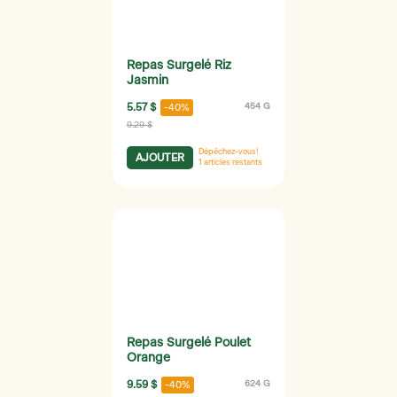
Repas Surgelé Riz
Jasmin
5.57 $
454 G
-40%
9.29 $
Dépêchez-vous!
AJOUTER
1
articles restants
Repas Surgelé Poulet
Orange
9.59 $
624 G
-40%