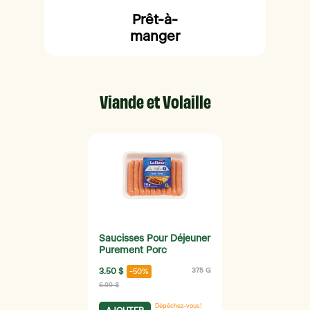
Prêt-à-
manger
Viande et Volaille
Saucisses Pour Déjeuner
Purement Porc
3.50 $
375 G
-50%
6.99 $
Dépêchez-vous!