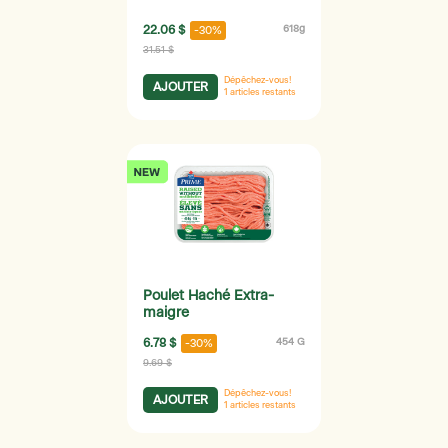
22.06 $
618g
-30%
31.51 $
Dépêchez-vous!
AJOUTER
1
articles restants
Poulet Haché Extra-
maigre
6.78 $
454 G
-30%
9.69 $
Dépêchez-vous!
AJOUTER
1
articles restants