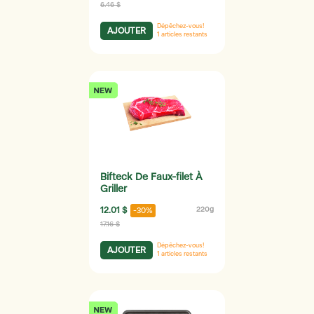
6.46 $
Dépêchez-vous!
AJOUTER
1
articles restants
Bifteck De Faux-filet À
Griller
12.01 $
220g
-30%
17.16 $
Dépêchez-vous!
AJOUTER
1
articles restants