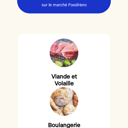
sur le marché FoodHero
Viande et
Volaille
Boulangerie