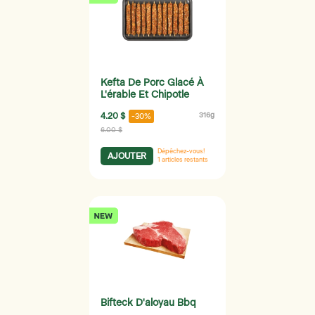
Kefta De Porc Glacé À
L'érable Et Chipotle
4.20 $
316g
-30%
6.00 $
Dépêchez-vous!
AJOUTER
1
articles restants
Bifteck D'aloyau Bbq