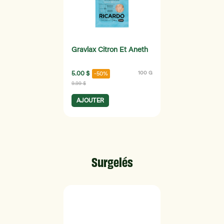
Gravlax Citron Et Aneth
5.00 $
100 G
-50%
9.99 $
AJOUTER
Surgelés