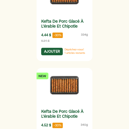
Kefta De Porc Glacé À
L'érable Et Chipotle
4.44 $
334g
-30%
6.34 $
Dépêchez-vous!
AJOUTER
1
articles restants
Kefta De Porc Glacé À
L'érable Et Chipotle
4.52 $
340g
-30%