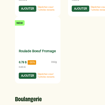
50.73 $
11.86 $
Dépêchez-vous!
Dépêchez-vou
AJOUTER
AJOUTER
1
articles restants
1
articles resta
Roulade Boeuf Fromage
6.78 $
332g
-30%
9.69 $
Dépêchez-vous!
AJOUTER
1
articles restants
Boulangerie