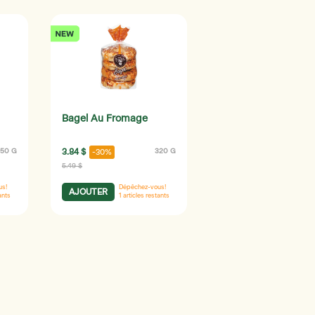
Bagel Au Fromage
50 G
3.84 $
320 G
-30%
5.49 $
us!
Dépêchez-vous!
AJOUTER
ants
1
articles restants