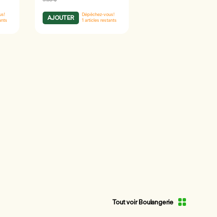
9.63 $
us!
Dépêchez-vous!
AJOUTER
ants
1
articles restants
Tout voir Boulangerie