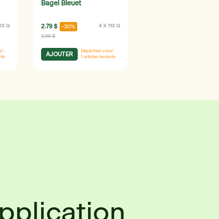
Bagel Bleuet
113 G
2.79 $
4 X 113 G
-30%
3.99 $
s!
Dépêchez-vous!
AJOUTER
nts
1
articles restants
application