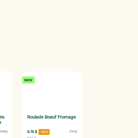
ans
Roulade Boeuf Fromage
e
566g
6.74 $
330g
-30%