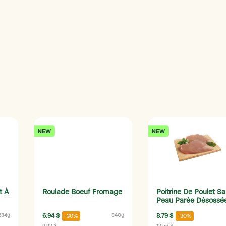
t À
Roulade Boeuf Fromage
Poitrine De Poulet S
Peau Parée Désossé
234g
6.94 $
340g
8.79 $
-30%
-30%