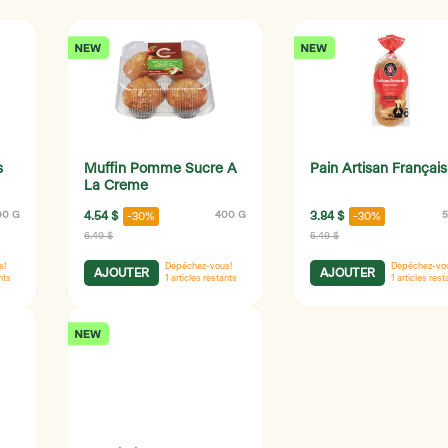
s
Muffin Pomme Sucre A
Pain Artisan Français
La Creme
00 G
4.54 $
400 G
3.84 $
5
-30%
-30%
6.49 $
5.49 $
s!
Dépêchez-vous!
Dépêchez-vo
AJOUTER
AJOUTER
nts
1
articles restants
1
articles rest