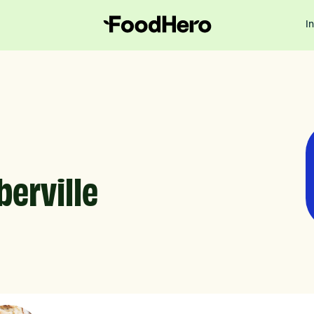
I
berville