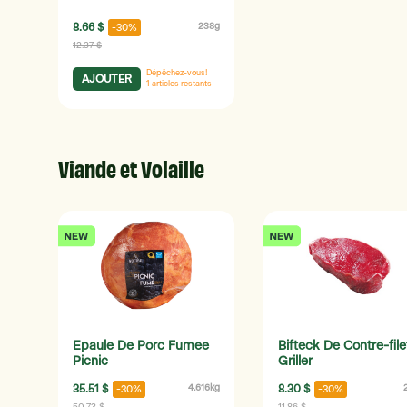
8.66 $
238g
-30%
12.37 $
Dépêchez-vous!
AJOUTER
1
articles restants
Viande et Volaille
Epaule De Porc Fumee
Bifteck De Contre-file
Picnic
Griller
35.51 $
4.616kg
8.30 $
-30%
-30%