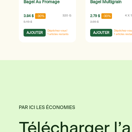
Bagel Au Fromage
Bagel Multigrain
3.84 $
320 G
2.79 $
4 X 
-30%
-30%
5.49 $
3.99 $
Dépêchez-vous!
Dépêchez-vou
AJOUTER
AJOUTER
1
articles restants
1
articles resta
PAR ICI LES ÉCONOMIES
Télécharger l’