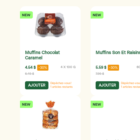
Muffins Chocolat
Muffins Son Et Raisin
Caramel
4.54 $
4 X 100 G
5.59 $
6
-30%
-30%
6.49 $
7.99 $
Dépêchez-vous!
Dépêchez-vou
AJOUTER
AJOUTER
1
articles restants
1
articles resta