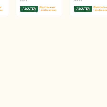
9.92 $
12.56 $
s!
Dépêchez-vous!
Dépêchez-vo
AJOUTER
AJOUTER
nts
1
articles restants
1
articles rest