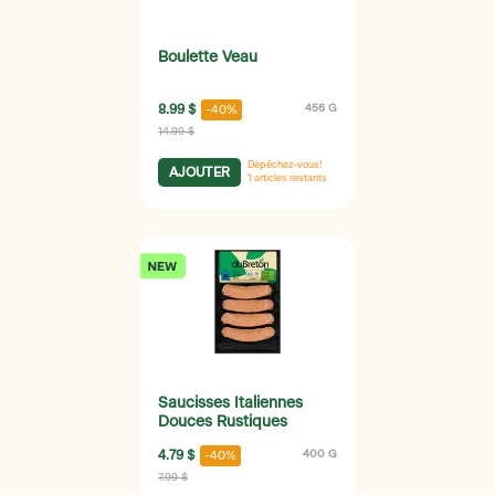
Boulette Veau
8.99 $
456 G
-40%
14.99 $
Dépêchez-vous!
AJOUTER
1
articles restants
Saucisses Italiennes
Douces Rustiques
4.79 $
400 G
-40%
7.99 $