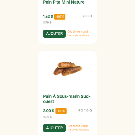
Pain Pita Mini Nature
1.52 $
200 G
-60%
3.79 $
Dépêchez-vous!
AJOUTER
1
articles restants
Pain À Sous-marin Sud-
ouest
2.00 $
4 X 110 G
-60%
4.99 $
Dépêchez-vous!
AJOUTER
1
articles restants