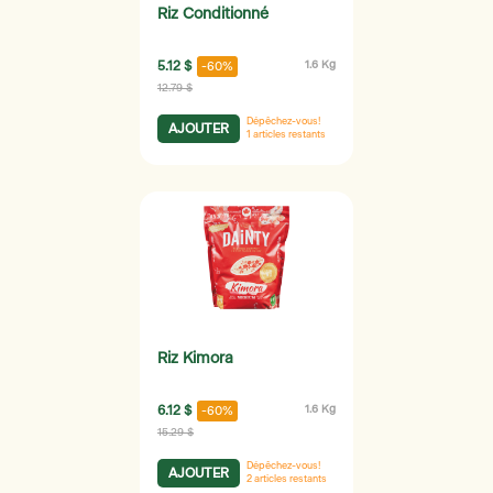
Riz Conditionné
5.12 $
1.6 Kg
-60%
12.79 $
Dépêchez-vous!
AJOUTER
1
articles restants
Riz Kimora
6.12 $
1.6 Kg
-60%
15.29 $
Dépêchez-vous!
AJOUTER
2
articles restants