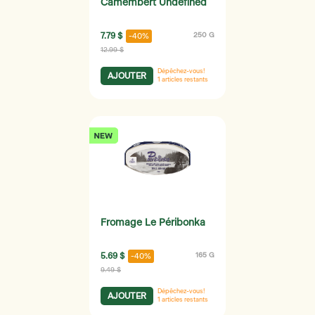
Camembert Undefined
7.79 $
250 G
-40%
12.99 $
Dépêchez-vous!
AJOUTER
1
articles restants
Fromage Le Péribonka
5.69 $
165 G
-40%
9.49 $
Dépêchez-vous!
AJOUTER
1
articles restants