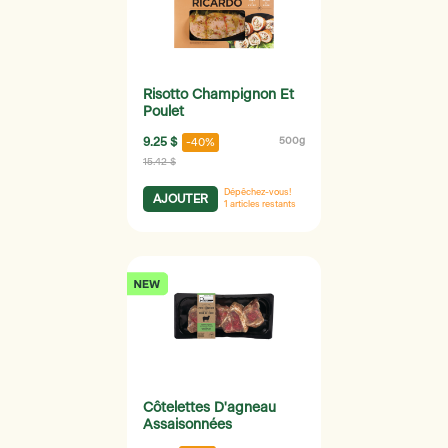
Risotto Champignon Et
Poulet
9.25 $
500g
-40%
15.42 $
Dépêchez-vous!
AJOUTER
1
articles restants
Côtelettes D'agneau
Assaisonnées