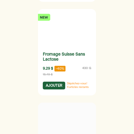
Fromage Suisse Sans
Lactose
9.29 $
430 G
-40%
15.49 $
Dépêchez-vous!
AJOUTER
4
articles restants