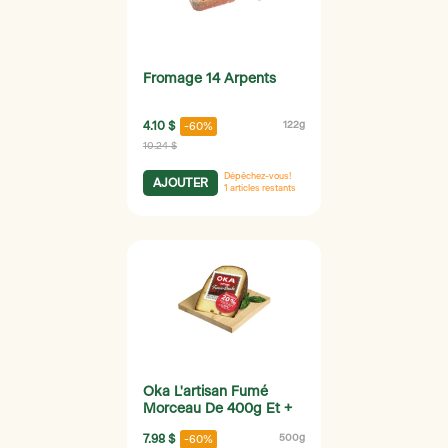
Fromage 14 Arpents
4.10 $
122g
-60%
10.24 $
Dépêchez-vous!
AJOUTER
1
articles restants
Oka L'artisan Fumé
Morceau De 400g Et +
7.98 $
500g
-60%