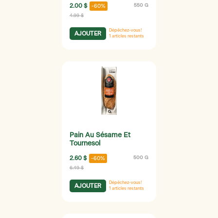
2.00 $
550 G
-60%
4.99 $
Dépêchez-vous!
AJOUTER
1
articles restants
Pain Au Sésame Et
Tournesol
2.60 $
500 G
-60%
6.49 $
Dépêchez-vous!
AJOUTER
1
articles restants