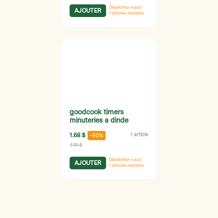
Dépêchez-vous!
AJOUTER
1
articles restants
goodcook timers
minuteries a dinde
1.68 $
1 article
-60%
4.19 $
Dépêchez-vous!
AJOUTER
1
articles restants