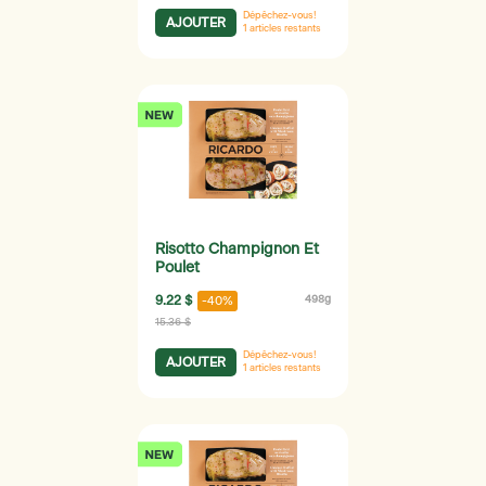
Dépêchez-vous!
AJOUTER
1
articles restants
Risotto Champignon Et
Poulet
9.22 $
498g
-40%
15.36 $
Dépêchez-vous!
AJOUTER
1
articles restants