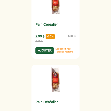
Pain Céréalier
2.00 $
550 G
-60%
4.99 $
Dépêchez-vous!
AJOUTER
1
articles restants
Pain Céréalier