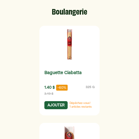
Boulangerie
Baguette Ciabatta
1.40 $
325 G
-60%
3.49 $
Dépêchez-vous!
AJOUTER
1
articles restants