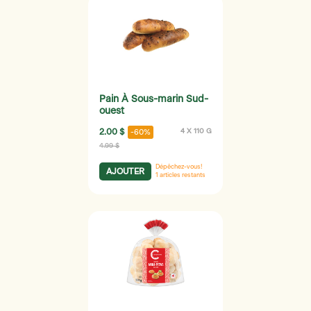
Pain À Sous-marin Sud-
ouest
2.00 $
4 X 110 G
-60%
4.99 $
Dépêchez-vous!
AJOUTER
1
articles restants