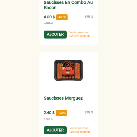
Saucisses En Combo Au
Bacon
4.00 $
675 G
-60%
9.99 $
Dépêchez-vous!
AJOUTER
1
articles restants
Saucisses Merguez
2.40 $
375 G
-60%
5.99 $
Dépêchez-vous!
AJOUTER
1
articles restants