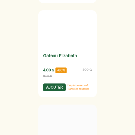
Gateau Elizabeth
4.00 $
800 G
-60%
9.99 $
Dépêchez-vous!
AJOUTER
1
articles restants