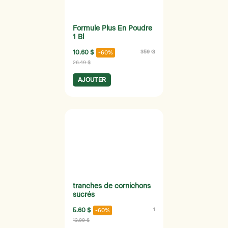
Formule Plus En Poudre
1 Bl
10.60 $
359 G
-60%
26.49 $
AJOUTER
tranches de cornichons
sucrés
5.60 $
1
-60%
13.99 $