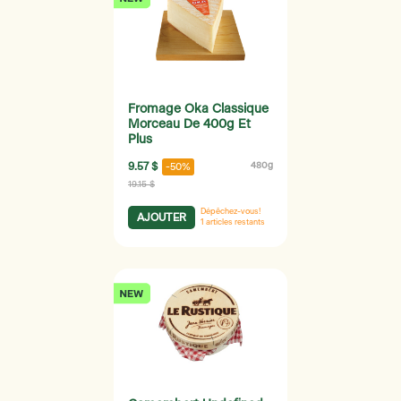
Fromage Oka Classique
Morceau De 400g Et
Plus
9.57 $
480g
-50%
19.15 $
Dépêchez-vous!
AJOUTER
1
articles restants