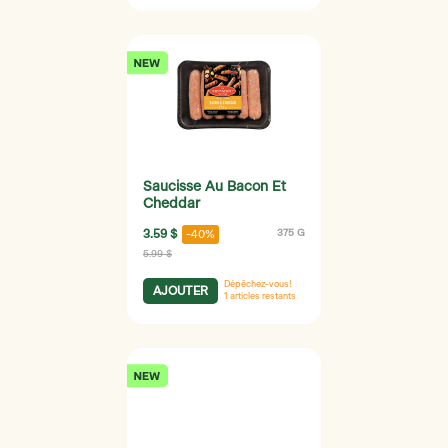
Saucisse Au Bacon Et
Cheddar
3.59 $
375 G
-40%
5.99 $
Dépêchez-vous!
AJOUTER
1
articles restants