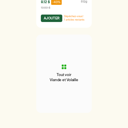
8.12 $
512g
-40%
13.53 $
Dépêchez-vous!
AJOUTER
1
articles restants
Tout voir
Viande et Volaille