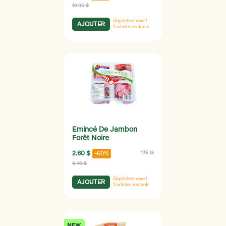
19.95 $
Dépêchez-vous!
AJOUTER
1
articles restants
Emincé De Jambon
Forêt Noire
2.60 $
175 G
-60%
6.49 $
Dépêchez-vous!
AJOUTER
3
articles restants