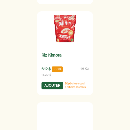
Riz Kimora
6.12 $
1.6 Kg
-60%
15.29 $
Dépêchez-vous!
AJOUTER
1
articles restants