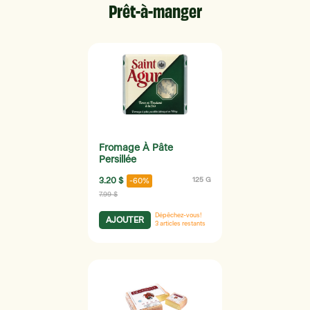
Prêt-à-manger
Fromage À Pâte
Persillée
3.20 $
125 G
-60%
7.99 $
Dépêchez-vous!
AJOUTER
3
articles restants