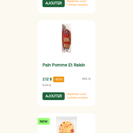
Dépêchez-vous!
AJOUTER
1
articles restants
Pain Pomme Et Raisin
2.12 $
454 G
-60%
5.29 $
Dépêchez-vous!
AJOUTER
1
articles restants