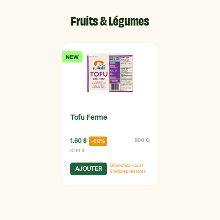
Fruits & Légumes
Tofu Ferme
1.60 $
500 G
-60%
3.99 $
Dépêchez-vous!
AJOUTER
5
articles restants