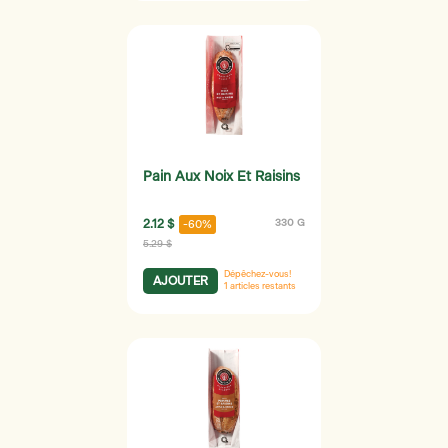
Pain Aux Noix Et Raisins
2.12 $
330 G
-60%
5.29 $
Dépêchez-vous!
AJOUTER
1
articles restants