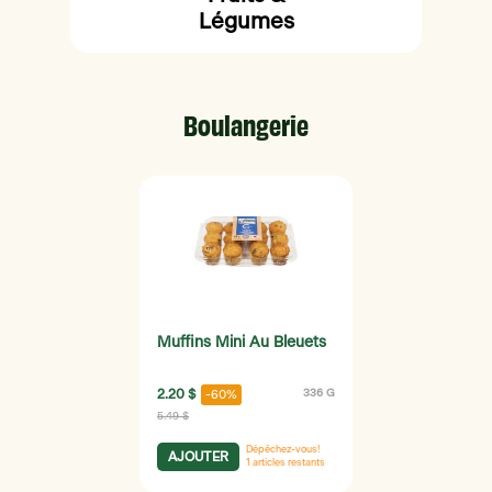
Légumes
Boulangerie
Muffins Mini Au Bleuets
2.20 $
336 G
-60%
5.49 $
Dépêchez-vous!
AJOUTER
1
articles restants