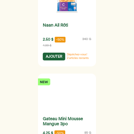
Naan Ail Rôti
2.50 $
340 G
-50%
4.99 $
Dépêchez-vous!
AJOUTER
2
articles restants
Gateau Mini Mousse
Mangue 3po
4.25 $
85 G
-50%