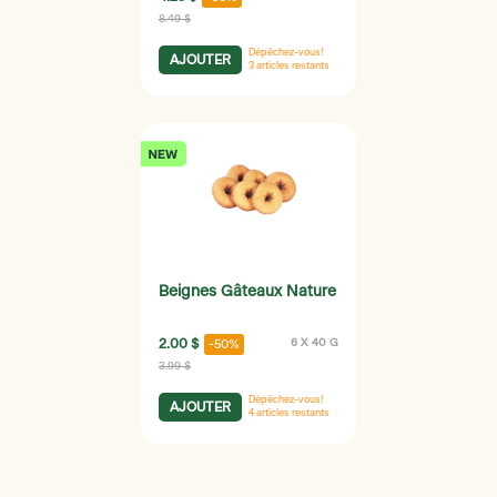
8.49 $
Dépêchez-vous!
AJOUTER
3
articles restants
Beignes Gâteaux Nature
2.00 $
6 X 40 G
-50%
3.99 $
Dépêchez-vous!
AJOUTER
4
articles restants