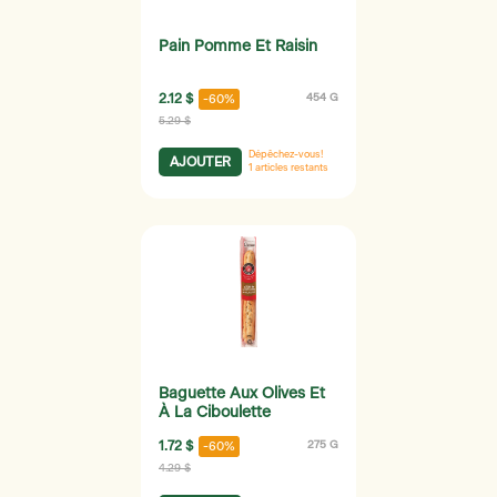
Pain Pomme Et Raisin
2.12 $
454 G
-60%
5.29 $
Dépêchez-vous!
AJOUTER
1
articles restants
Baguette Aux Olives Et
À La Ciboulette
1.72 $
275 G
-60%
4.29 $