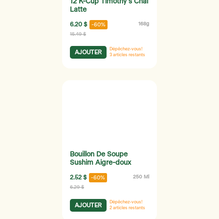
12 K-Cup Timothy's Chai
Latte
6.20 $
168g
-60%
15.49 $
Dépêchez-vous!
AJOUTER
3
articles restants
Bouillon De Soupe
Sushim Aigre-doux
2.52 $
250 Ml
-60%
6.29 $
Dépêchez-vous!
AJOUTER
2
articles restants