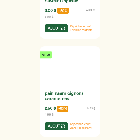
Saveur Originale
3.00 $
480 G
-50%
5.99 $
Dépêchez-vous!
AJOUTER
1
articles restants
pain naam oignons
caramelises
2.50 $
340g
-50%
4.99 $
Dépêchez-vous!
AJOUTER
2
articles restants