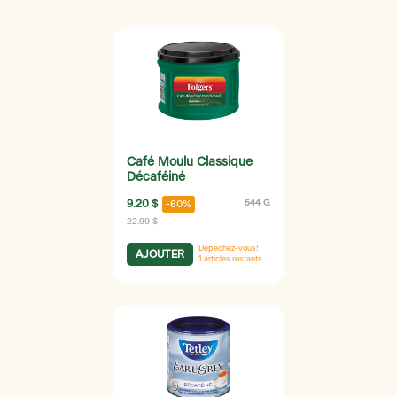
Café Moulu Classique
Décaféiné
9.20 $
544 G
-60%
22.99 $
Dépêchez-vous!
AJOUTER
1
articles restants