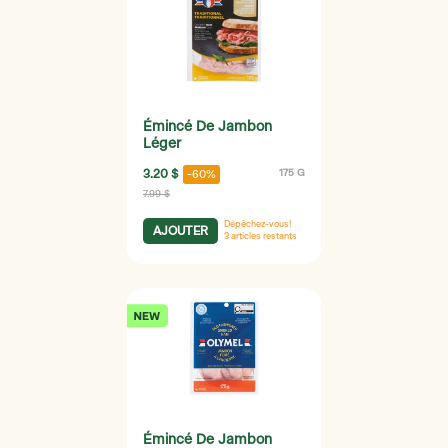
Émincé De Jambon
Léger
3.20 $
175 G
-60%
7.99 $
Dépêchez-vous!
AJOUTER
3
articles restants
Émincé De Jambon