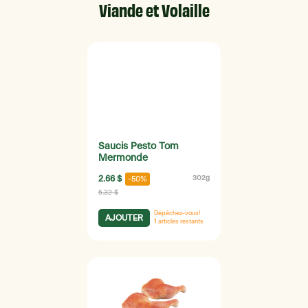
Viande et Volaille
Saucis Pesto Tom
Mermonde
2.66 $
302g
-50%
5.32 $
Dépêchez-vous!
AJOUTER
1
articles restants