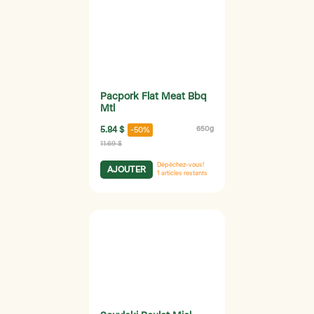
Pacpork Flat Meat Bbq
Mtl
5.84 $
650g
-50%
11.69 $
Dépêchez-vous!
AJOUTER
1
articles restants