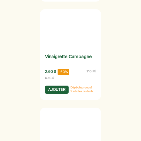
Vinaigrette Campagne
2.60 $
710 Ml
-60%
6.49 $
Dépêchez-vous!
AJOUTER
2
articles restants