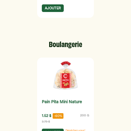
AJOUTER
Boulangerie
Pain Pita Mini Nature
1.52 $
200 G
-60%
3.79 $
Dépêchez-vous!