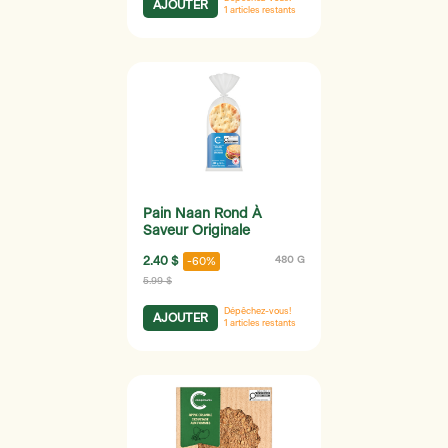
AJOUTER
1
articles restants
Pain Naan Rond À
Saveur Originale
2.40 $
480 G
-60%
5.99 $
Dépêchez-vous!
AJOUTER
1
articles restants