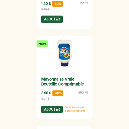
1.20 $
100ml
-60%
2.99 $
AJOUTER
Mayonnaise Vraie
Bouteille Comprimable
2.98 $
650 Ml
-40%
4.97 $
Dépêchez-vous!
AJOUTER
4
articles restants