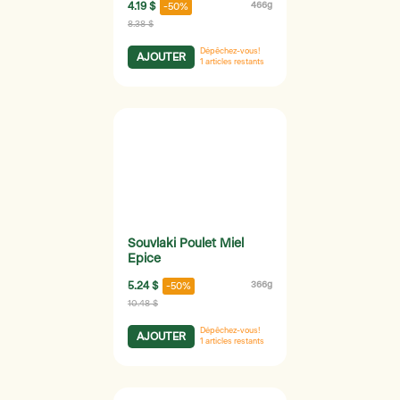
4.19 $
466g
-50%
8.38 $
Dépêchez-vous!
AJOUTER
1
articles restants
Souvlaki Poulet Miel
Epice
5.24 $
366g
-50%
10.48 $
Dépêchez-vous!
AJOUTER
1
articles restants