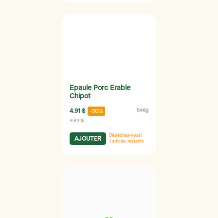
Epaule Porc Erable
Chipot
4.91 $
546g
-50%
9.82 $
Dépêchez-vous!
AJOUTER
1
articles restants