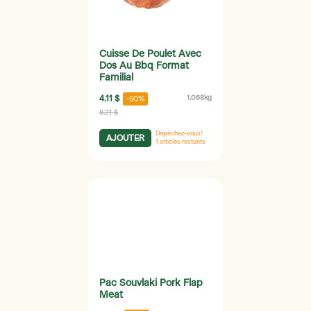
Cuisse De Poulet Avec
Dos Au Bbq Format
Familial
4.11 $
1.068kg
-50%
8.21 $
Dépêchez-vous!
AJOUTER
1
articles restants
Pac Souvlaki Pork Flap
Meat