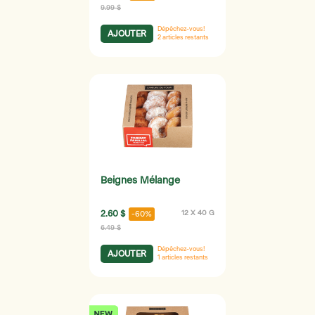
9.99 $
Dépêchez-vous!
AJOUTER
2
articles restants
Beignes Mélange
2.60 $
12 X 40 G
-60%
6.49 $
Dépêchez-vous!
AJOUTER
1
articles restants