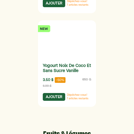
Dépêchez-vous!
AJOUTER
1
articles restants
Yogourt Noix De Coco Et
Sans Sucre Vanille
3.50 $
650 G
-50%
6.99 $
Dépêchez-vous!
AJOUTER
1
articles restants
Fruits & Légumes