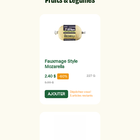
Fauxmage Style
Mozarella
2.40 $
227 G
-60%
5.99 $
Dépêchez-vous!
AJOUTER
5
articles restants