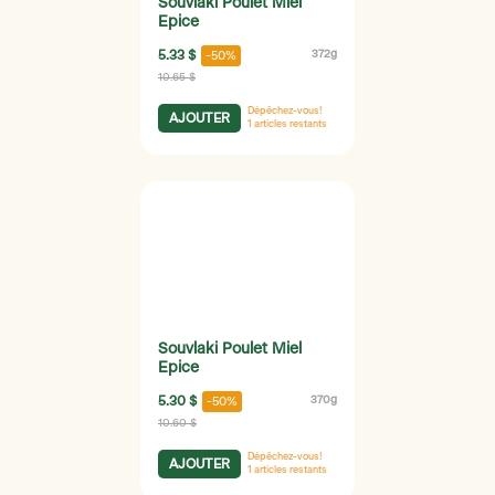
Souvlaki Poulet Miel
Epice
5.33 $
372g
-50%
10.65 $
Dépêchez-vous!
AJOUTER
1
articles restants
Souvlaki Poulet Miel
Epice
5.30 $
370g
-50%
10.60 $
Dépêchez-vous!
AJOUTER
1
articles restants