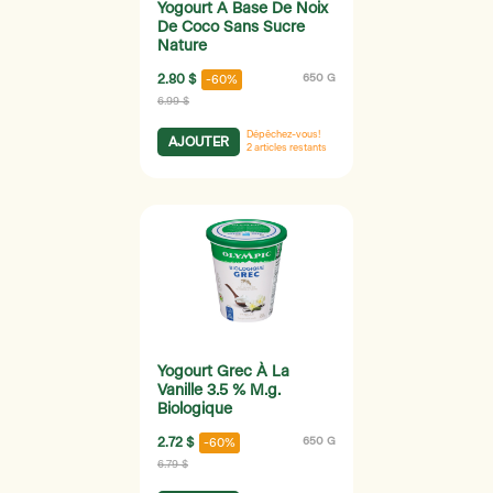
Yogourt A Base De Noix
De Coco Sans Sucre
Nature
2.80 $
650 G
-60%
6.99 $
Dépêchez-vous!
AJOUTER
2
articles restants
Yogourt Grec À La
Vanille 3.5 % M.g.
Biologique
2.72 $
650 G
-60%
6.79 $