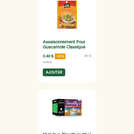
Assaisonnement Pour
Guacamole Classique
0.49 $
20 G
-50%
0.99 $
AJOUTER