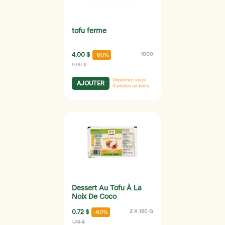
tofu ferme
4.00 $
1000
-60%
9.99 $
Dépêchez-vous!
AJOUTER
4
articles restants
Dessert Au Tofu À La
Noix De Coco
0.72 $
2 X 150 G
-60%
1.79 $