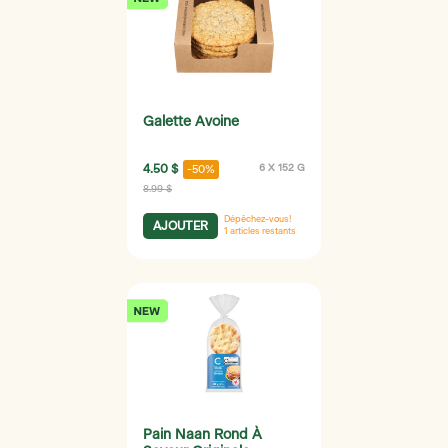
Galette Avoine
4.50 $
6 X 152 G
-50%
8.99 $
Dépêchez-vous!
AJOUTER
1
articles restants
Pain Naan Rond À