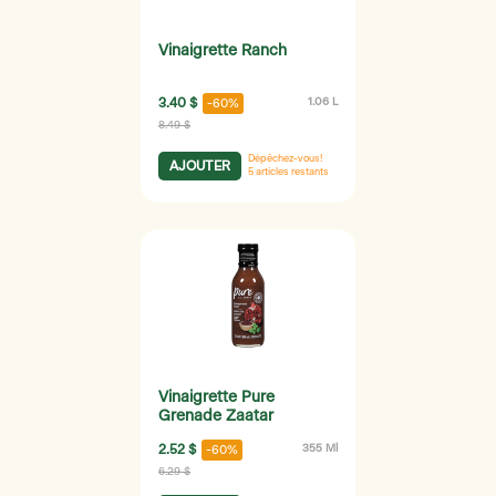
Vinaigrette Ranch
3.40 $
1.06 L
-60%
8.49 $
Dépêchez-vous!
AJOUTER
5
articles restants
Vinaigrette Pure
Grenade Zaatar
2.52 $
355 Ml
-60%
6.29 $