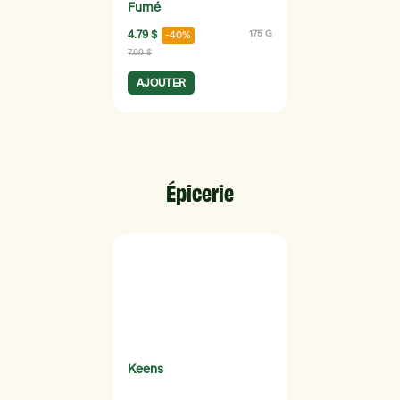
Fumé
4.79 $
175 G
-40%
7.99 $
AJOUTER
Épicerie
Keens