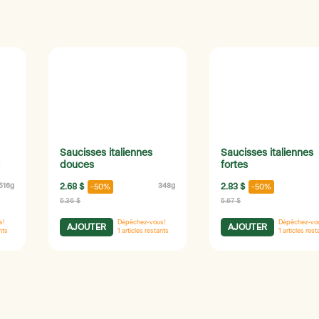
Saucisses italiennes
Saucisses italiennes
douces
fortes
516g
2.68 $
348g
2.83 $
-50%
-50%
5.36 $
5.67 $
s!
Dépêchez-vous!
Dépêchez-vo
AJOUTER
AJOUTER
nts
1
articles restants
1
articles rest