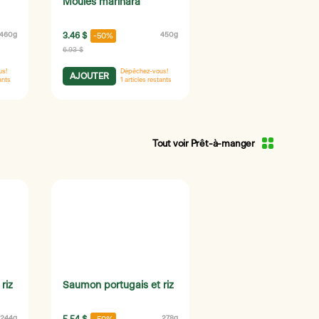
Moules marinara
460g
3.46 $
450g
-50%
6.93 $
us!
Dépêchez-vous!
AJOUTER
ants
1
articles restants
Tout voir Prêt-à-manger
riz
Saumon portugais et riz
244g
278g