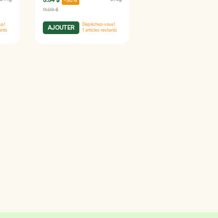
5.54 $
-50%
11.09 $
us!
Dépêchez-vous!
AJOUTER
ants
1
articles restants