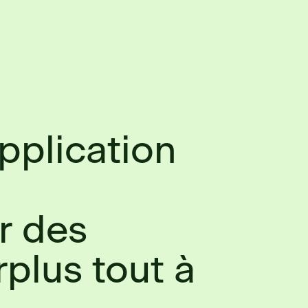
application
à
r des
rplus tout à