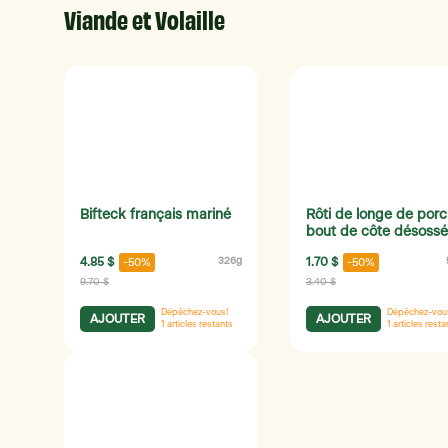
Viande et Volaille
Bifteck français mariné
Rôti de longe de porc
bout de côte désossé
4.85 $
326g
1.70 $
-50%
-50%
9.70 $
3.40 $
Dépêchez-vous!
Dépêchez-vou
AJOUTER
AJOUTER
1
articles restants
1
articles resta