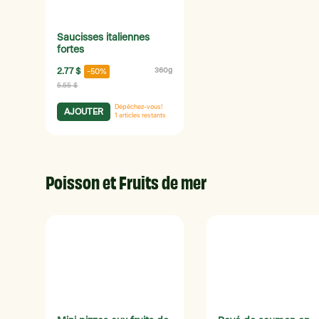
Saucisses italiennes
fortes
2.77 $
360g
-50%
5.55 $
Dépêchez-vous!
AJOUTER
1
articles restants
Poisson et Fruits de mer