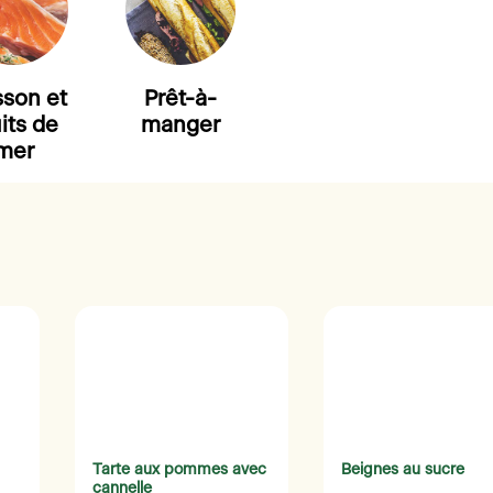
sson et
Prêt-à-
its de
manger
mer
Tarte aux pommes avec
Beignes au sucre
cannelle