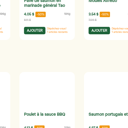
Pavé de saumon en
Moules Alfredo
o
marinade général Tao
196g
4.05 $
184g
3.54 $
-50%
-50%
8.11 $
7.09 $
s!
Dépêchez-vous!
Dépêchez-vo
AJOUTER
AJOUTER
nts
1
articles restants
1
articles rest
Poulet à la sauce BBQ
Saumon portugais et 
316g
318g