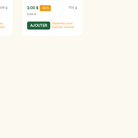
x38 g
3.00 $
700 g
-50%
5.99 $
us!
Dépêchez-vous!
AJOUTER
ants
1
articles restants