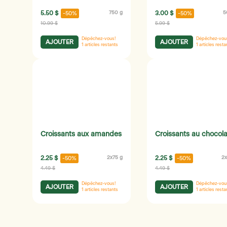
5.50 $
750 g
3.00 $
5
-50%
-50%
10.99 $
5.99 $
Dépêchez-vous!
Dépêchez-vou
AJOUTER
AJOUTER
1
articles restants
1
articles resta
Croissants aux amandes
Croissants au chocola
2.25 $
2x75 g
2.25 $
2x
-50%
-50%
4.49 $
4.49 $
Dépêchez-vous!
Dépêchez-vou
AJOUTER
AJOUTER
1
articles restants
1
articles resta