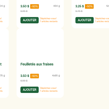
04 g
3.50 $
454 g
3.25 $
12
-50%
-50%
6.99 $
6.49 $
s!
Dépêchez-vous!
Dépêchez-vo
AJOUTER
AJOUTER
nts
1
articles restants
1
articles rest
t
Feuilletés aux fraises
75 g
3.50 $
4x85 g
-50%
6.99 $
s!
Dépêchez-vous!
AJOUTER
nts
1
articles restants