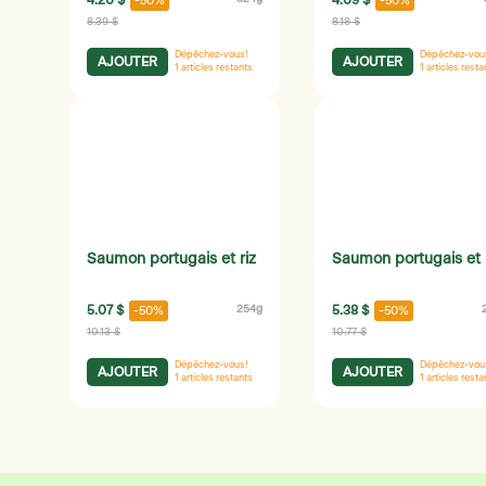
4.20 $
4.09 $
-50%
-50%
8.39 $
8.18 $
Dépêchez-vous!
Dépêchez-vou
AJOUTER
AJOUTER
1
articles restants
1
articles resta
Saumon portugais et riz
Saumon portugais et 
5.07 $
254g
5.38 $
-50%
-50%
10.13 $
10.77 $
Dépêchez-vous!
Dépêchez-vou
AJOUTER
AJOUTER
1
articles restants
1
articles resta