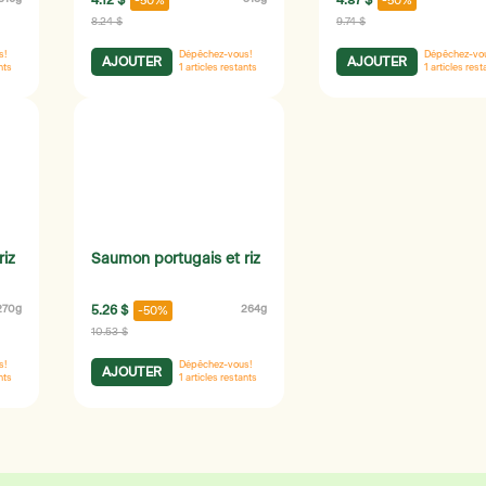
4.12 $
4.87 $
-50%
-50%
8.24 $
9.74 $
s!
Dépêchez-vous!
Dépêchez-vo
AJOUTER
AJOUTER
nts
1
articles restants
1
articles rest
riz
Saumon portugais et riz
270g
5.26 $
264g
-50%
10.53 $
s!
Dépêchez-vous!
AJOUTER
nts
1
articles restants