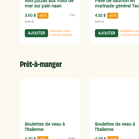
Mini pizzas aux fruits de
Pavé de saumon en
mer sur pain naan
marinade général Ta
3.50 $
1 un
4.32 $
-50%
-50%
6.99 $
8.64 $
Dépêchez-vous!
Dépêchez-vou
AJOUTER
AJOUTER
1
articles restants
1
articles resta
Prêt-à-manger
Boulettes de veau à
Boulettes de veau à
l'italienne
l'italienne
324g