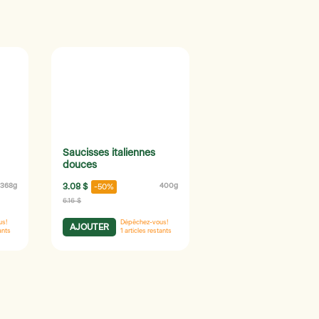
Saucisses italiennes
douces
368g
3.08 $
400g
-50%
6.16 $
us!
Dépêchez-vous!
AJOUTER
ants
1
articles restants