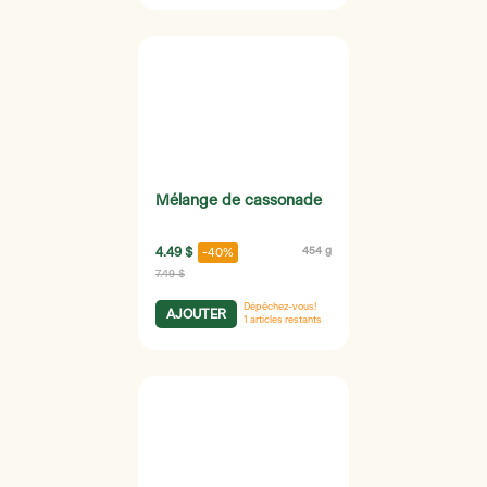
Mélange de cassonade
4.49 $
454 g
-40%
7.49 $
Dépêchez-vous!
AJOUTER
1
articles restants