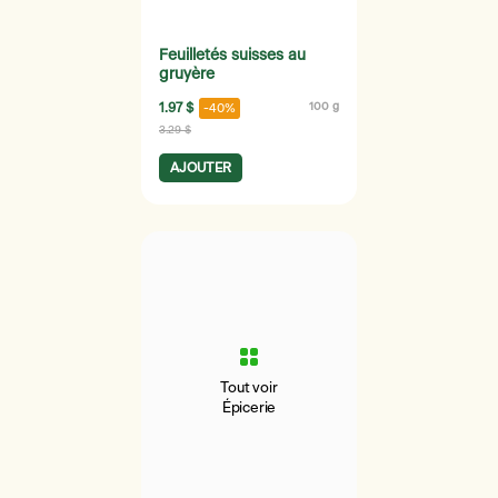
Feuilletés suisses au
gruyère
1.97 $
100 g
-40%
3.29 $
AJOUTER
Tout voir
Épicerie