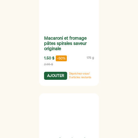
Macaroni et fromage
pâtes spirales saveur
originale
1.50 $
175 g
-50%
2.99 $
Dépêchez-vous!
AJOUTER
3
articles restants