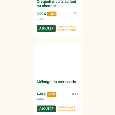
Craquelins cuits au four
au cheddar
2.00 $
177 g
-50%
3.99 $
Dépêchez-vous!
AJOUTER
2
articles restants
Mélange de cassonade
4.49 $
454 g
-40%
7.49 $
Dépêchez-vous!
AJOUTER
4
articles restants