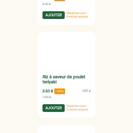
5.79 $
Dépêchez-vous!
AJOUTER
4
articles restants
Riz à saveur de poulet
teriyaki
2.50 $
255 g
-50%
4.99 $
Dépêchez-vous!
AJOUTER
5
articles restants