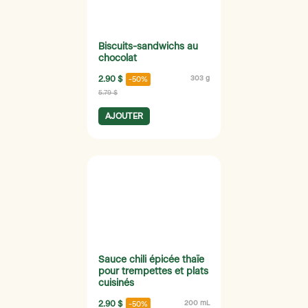
Biscuits-sandwichs au
chocolat
2.90 $
303 g
-50%
5.79 $
AJOUTER
Sauce chili épicée thaïe
pour trempettes et plats
cuisinés
2.90 $
200 mL
-50%