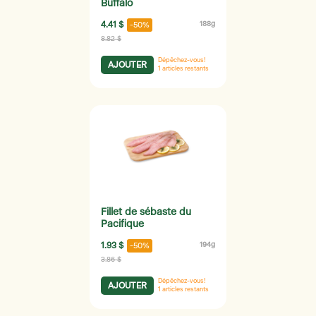
Buffalo
4.41 $
188g
-50%
8.82 $
Dépêchez-vous!
AJOUTER
1
articles restants
Fillet de sébaste du
Pacifique
1.93 $
194g
-50%
3.86 $
Dépêchez-vous!
AJOUTER
1
articles restants