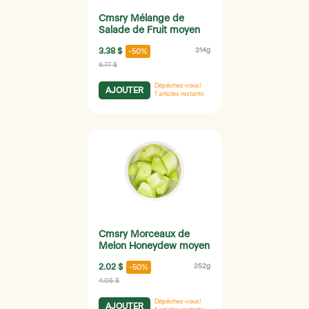
Cmsry Mélange de
Salade de Fruit moyen
3.38 $
314g
-50%
6.77 $
Dépêchez-vous!
AJOUTER
1
articles restants
Cmsry Morceaux de
Melon Honeydew moyen
2.02 $
252g
-50%
4.05 $
Dépêchez-vous!
AJOUTER