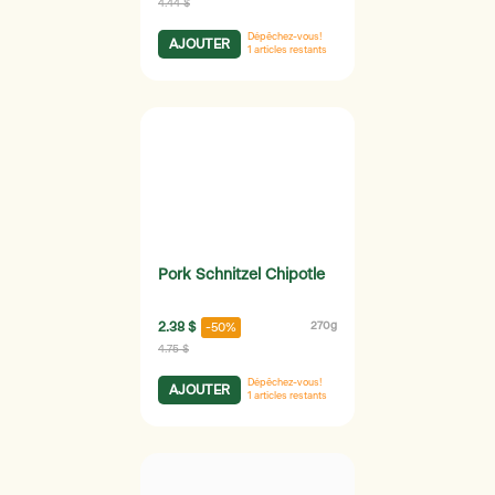
4.44 $
Dépêchez-vous!
AJOUTER
1
articles restants
Pork Schnitzel Chipotle
2.38 $
270g
-50%
4.75 $
Dépêchez-vous!
AJOUTER
1
articles restants