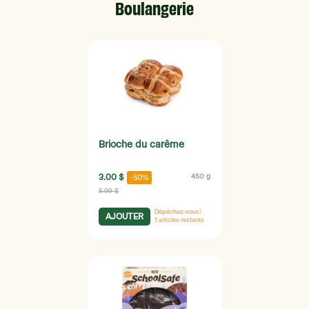
Boulangerie
Brioche du carême
3.00 $
450 g
-50%
5.99 $
Dépêchez-vous!
AJOUTER
1
articles restants