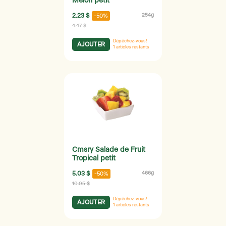
Melon petit
2.23 $
254g
-50%
4.47 $
Dépêchez-vous!
AJOUTER
1
articles restants
Cmsry Salade de Fruit
Tropical petit
5.03 $
466g
-50%
10.05 $
Dépêchez-vous!
AJOUTER
1
articles restants