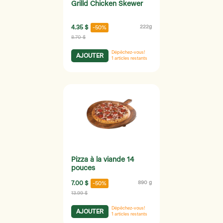
Grilld Chicken Skewer
4.35 $
222g
-50%
8.70 $
Dépêchez-vous!
AJOUTER
1
articles restants
Pizza à la viande 14
pouces
7.00 $
890 g
-50%
13.99 $
Dépêchez-vous!
AJOUTER
1
articles restants