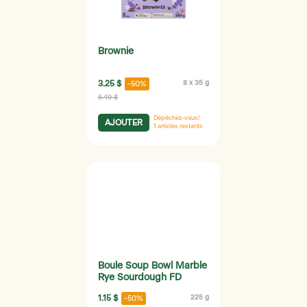
Brownie
3.25 $
8 x 35 g
-50%
6.49 $
Dépêchez-vous!
AJOUTER
1
articles restants
Boule Soup Bowl Marble
Rye Sourdough FD
1.15 $
225 g
-50%