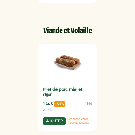
Viande et Volaille
Filet de porc miel et
dijon
1.44 $
186g
-50%
2.87 $
Dépêchez-vous!
AJOUTER
1
articles restants