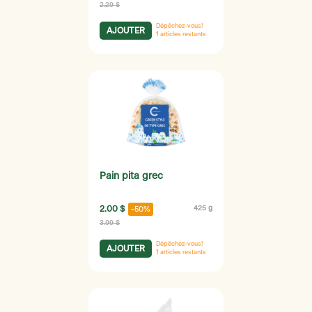
2.29 $
Dépêchez-vous!
AJOUTER
1
articles restants
Pain pita grec
2.00 $
425 g
-50%
3.99 $
Dépêchez-vous!
AJOUTER
1
articles restants