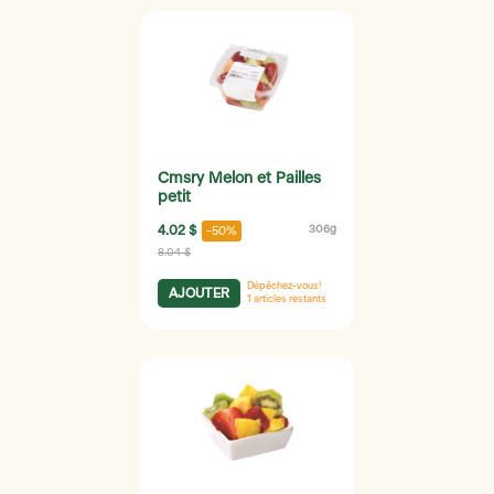
Cmsry Melon et Pailles
petit
4.02 $
306g
-50%
8.04 $
Dépêchez-vous!
AJOUTER
1
articles restants