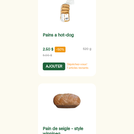
Pains a hot-dog
2.50 $
520 g
-50%
5.00 $
Dépêchez-vous!
AJOUTER
1
articles restants
Pain de seigle - style
winnipeg