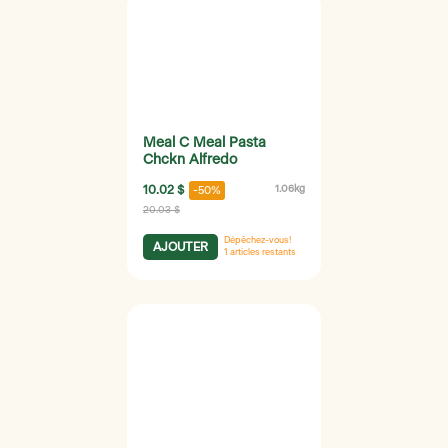
Meal C Meal Pasta
Chckn Alfredo
10.02 $
1.06kg
-50%
20.03 $
Dépêchez-vous!
AJOUTER
1
articles restants