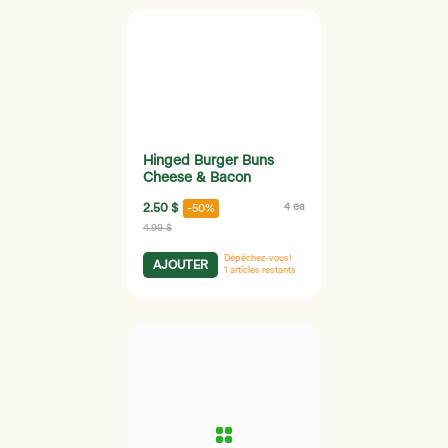
Hinged Burger Buns
Cheese & Bacon
2.50 $
4 ea
-50%
4.99 $
Dépêchez-vous!
AJOUTER
1
articles restants