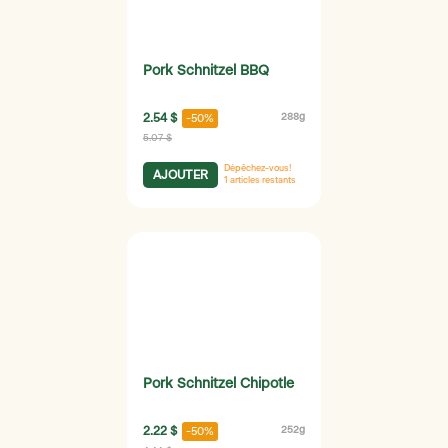
Pork Schnitzel BBQ
2.54 $
288g
-50%
5.07 $
Dépêchez-vous!
AJOUTER
1
articles restants
Pork Schnitzel Chipotle
2.22 $
252g
-50%