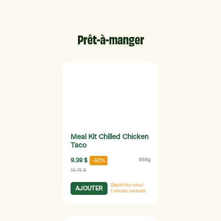
Prêt-à-manger
Meal Kit Chilled Chicken
Taco
9.38 $
856g
-50%
18.75 $
Dépêchez-vous!
AJOUTER
1
articles restants