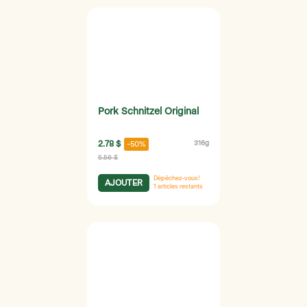
Pork Schnitzel Original
2.78 $
316g
-50%
5.56 $
Dépêchez-vous!
AJOUTER
1
articles restants