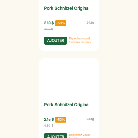
Pork Schnitzel Original
2.13 $
242g
-50%
4.26 $
Dépêchez-vous!
AJOUTER
1
articles restants
Pork Schnitzel Original
2.15 $
244g
-50%
4.30 $
Dépêchez-vous!
AJOUTER