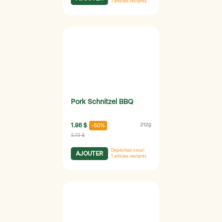
1
articles restants
Pork Schnitzel BBQ
1.86 $
212g
-50%
3.73 $
Dépêchez-vous!
AJOUTER
1
articles restants