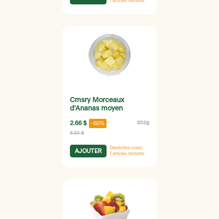
1
articles restants
Cmsry Morceaux
d'Ananas moyen
2.66 $
302g
-50%
5.32 $
Dépêchez-vous!
AJOUTER
1
articles restants