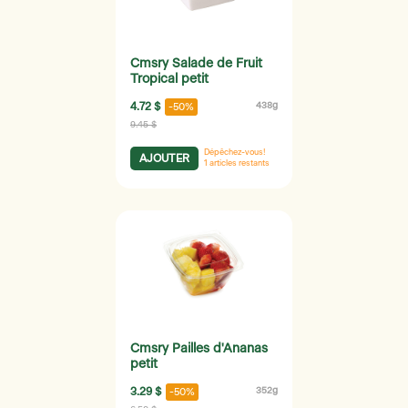
Cmsry Salade de Fruit
Tropical petit
4.72 $
438g
-50%
9.45 $
Dépêchez-vous!
AJOUTER
1
articles restants
Cmsry Pailles d'Ananas
petit
3.29 $
352g
-50%