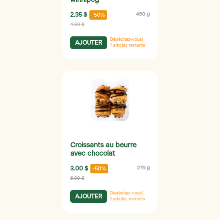
2.35 $
450 g
-50%
4.69 $
Dépêchez-vous!
AJOUTER
1
articles restants
Croissants au beurre
avec chocolat
3.00 $
275 g
-50%
5.99 $
Dépêchez-vous!
AJOUTER
1
articles restants