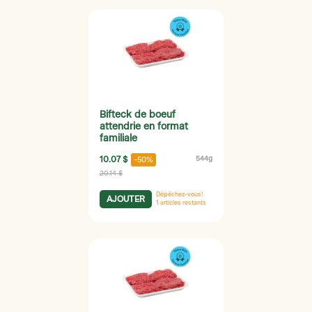
Bifteck de boeuf
attendrie en format
familiale
10.07 $
544g
-50%
20.14 $
Dépêchez-vous!
AJOUTER
1
articles restants