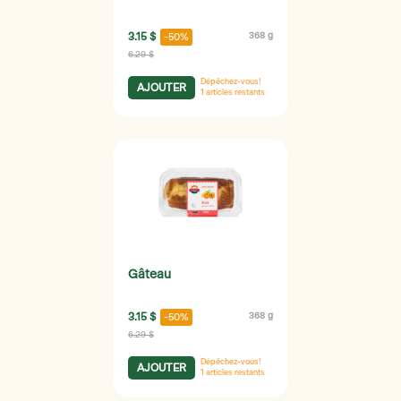
3.15 $
368 g
-50%
6.29 $
Dépêchez-vous!
AJOUTER
1
articles restants
Gâteau
3.15 $
368 g
-50%
6.29 $
Dépêchez-vous!
AJOUTER
1
articles restants