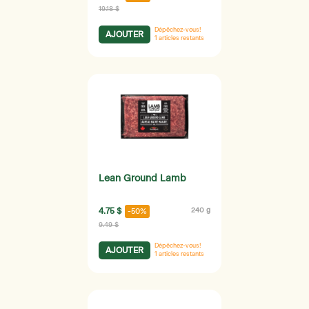
19.18 $
Dépêchez-vous!
AJOUTER
1
articles restants
Lean Ground Lamb
4.75 $
240 g
-50%
9.49 $
Dépêchez-vous!
AJOUTER
1
articles restants