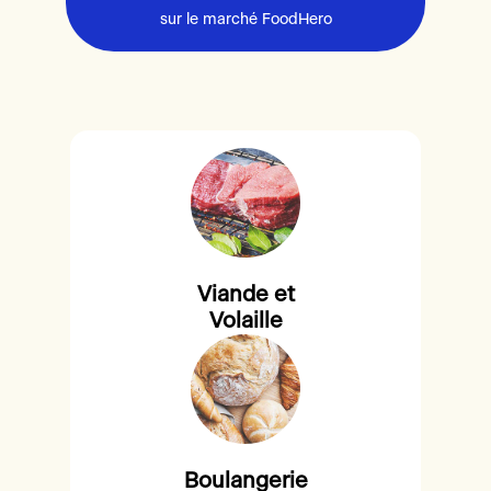
sur le marché FoodHero
Viande et
Volaille
Boulangerie