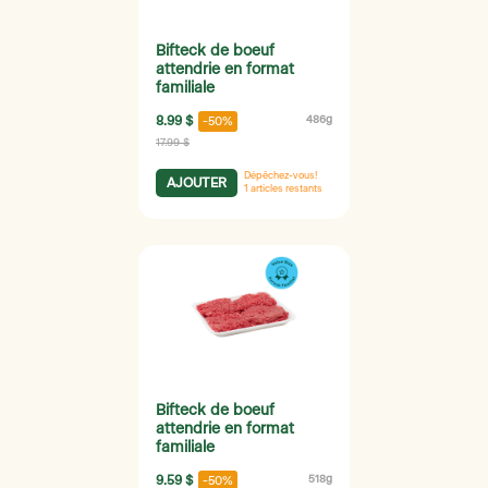
Bifteck de boeuf
attendrie en format
familiale
8.99 $
486g
-50%
17.99 $
Dépêchez-vous!
AJOUTER
1
articles restants
Bifteck de boeuf
attendrie en format
familiale
9.59 $
518g
-50%