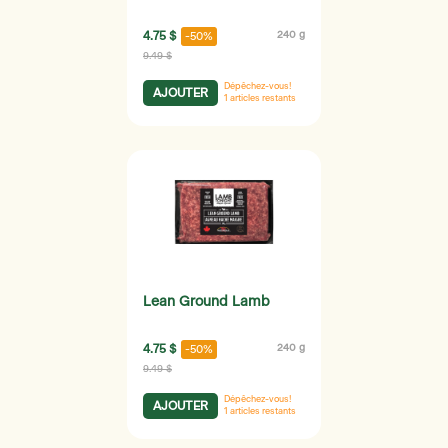
4.75 $
240 g
-50%
9.49 $
Dépêchez-vous!
AJOUTER
1
articles restants
Lean Ground Lamb
4.75 $
240 g
-50%
9.49 $
Dépêchez-vous!
AJOUTER
1
articles restants