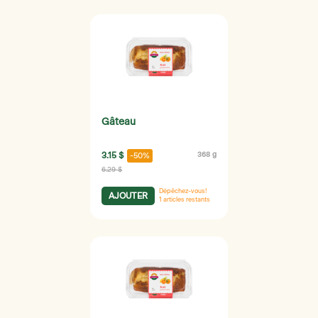
Gâteau
3.15 $
368 g
-50%
6.29 $
Dépêchez-vous!
AJOUTER
1
articles restants