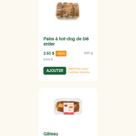
Pains à hot-dog de blé
entier
2.50 $
520 g
-50%
5.00 $
Dépêchez-vous!
AJOUTER
1
articles restants
Gâteau