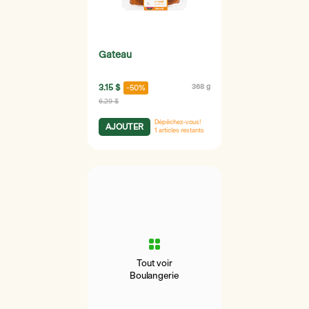
Gateau
3.15 $
368 g
-50%
6.29 $
Dépêchez-vous!
AJOUTER
1
articles restants
Tout voir
Boulangerie