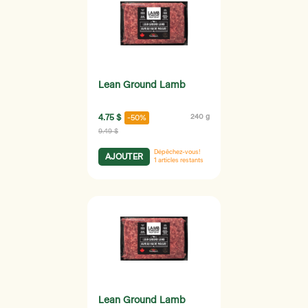
Lean Ground Lamb
4.75 $
240 g
-50%
9.49 $
Dépêchez-vous!
AJOUTER
1
articles restants
Lean Ground Lamb