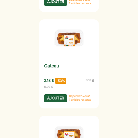
AJOUTER
1
articles restants
Gateau
3.15 $
368 g
-50%
6.29 $
Dépêchez-vous!
AJOUTER
1
articles restants