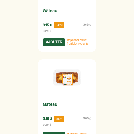
Gâteau
3.15 $
368 g
-50%
6.29 $
Dépêchez-vous!
AJOUTER
1
articles restants
Gateau
3.15 $
368 g
-50%
6.29 $
Dépêchez-vous!