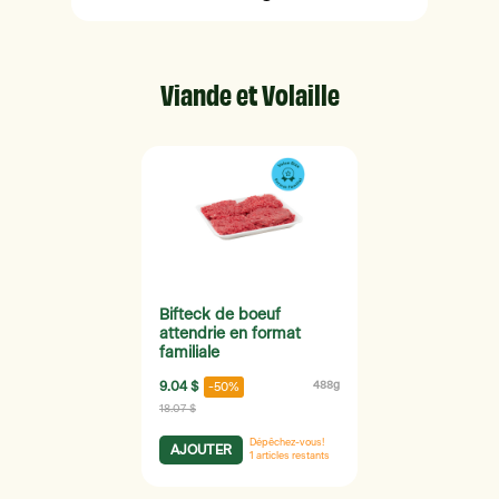
Viande et Volaille
Bifteck de boeuf
attendrie en format
familiale
9.04 $
488g
-50%
18.07 $
Dépêchez-vous!
AJOUTER
1
articles restants