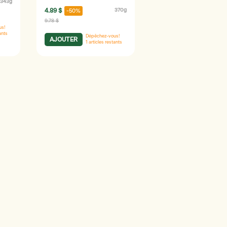
343g
4.89 $
370g
-50%
9.78 $
us!
ants
Dépêchez-vous!
AJOUTER
1
articles restants