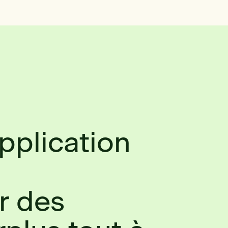
application
à
r des