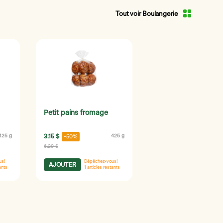
Tout voir Boulangerie
Petit pains fromage
425 g
3.15 $
425 g
-50%
6.29 $
us!
Dépêchez-vous!
AJOUTER
ants
1
articles restants