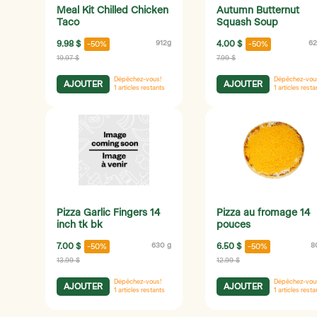
Meal Kit Chilled Chicken
Autumn Butternut
Taco
Squash Soup
9.98 $
912g
4.00 $
62
-50%
-50%
19.97 $
7.99 $
Dépêchez-vous!
Dépêchez-vou
AJOUTER
AJOUTER
1
articles restants
1
articles resta
Pizza Garlic Fingers 14
Pizza au fromage 14
inch tk bk
pouces
7.00 $
630 g
6.50 $
8
-50%
-50%
13.99 $
12.99 $
Dépêchez-vous!
Dépêchez-vou
AJOUTER
AJOUTER
1
articles restants
1
articles resta