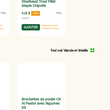
Steelhead Trout Fillet
Maple Chipotle
198g
4.25 $
198g
-50%
8.49 $
us!
Dépêchez-vous!
AJOUTER
ants
1
articles restants
Tout voir Viande et Volaille
Brochettes de poulet CK
Al Pastor avec légumes
SS