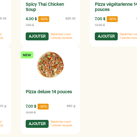
Spicy Thai Chicken
Pizza végétarienne 1
Soup
pouces
5 ml
4.00 $
625 ml
7.00 $
-50%
-50%
7.99 $
13.99 $
s!
Dépêchez-vous!
Dépêchez-vo
AJOUTER
AJOUTER
nts
1
articles restants
1
articles rest
Pizza deluxe 14 pouces
00 g
7.00 $
860 g
-50%
13.99 $
s!
Dépêchez-vous!
AJOUTER
nts
1
articles restants