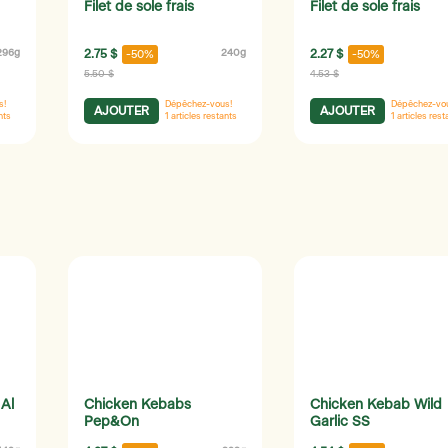
Filet de sole frais
Filet de sole frais
296g
2.75 $
240g
2.27 $
-50%
-50%
5.50 $
4.53 $
s!
Dépêchez-vous!
Dépêchez-vo
AJOUTER
AJOUTER
nts
1
articles restants
1
articles rest
Al
Chicken Kebabs
Chicken Kebab Wild
Pep&On
Garlic SS