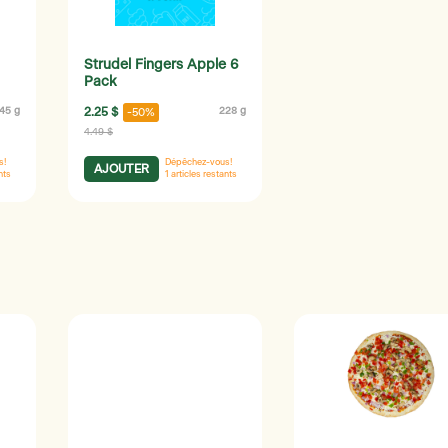
Strudel Fingers Apple 6
Pack
45 g
2.25 $
228 g
-50%
4.49 $
s!
Dépêchez-vous!
AJOUTER
nts
1
articles restants