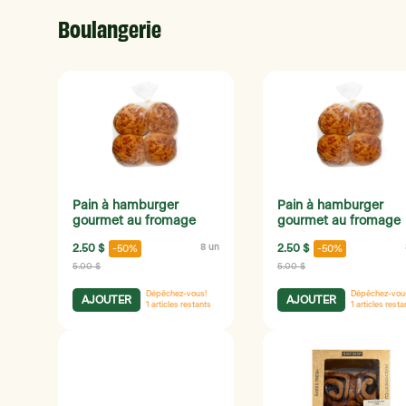
Boulangerie
Pain à hamburger
Pain à hamburger
gourmet au fromage
gourmet au fromage
2.50 $
8 un
2.50 $
-50%
-50%
5.00 $
5.00 $
Dépêchez-vous!
Dépêchez-vou
AJOUTER
AJOUTER
1
articles restants
1
articles resta