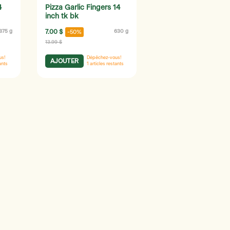
4
Pizza Garlic Fingers 14
inch tk bk
875 g
7.00 $
630 g
-50%
13.99 $
us!
Dépêchez-vous!
AJOUTER
ants
1
articles restants