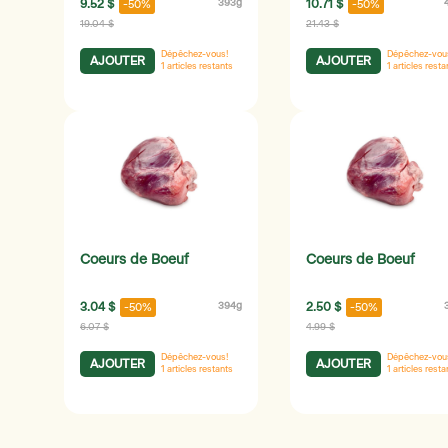
9.52 $
393g
10.71 $
-50%
-50%
19.04 $
21.43 $
Dépêchez-vous!
Dépêchez-vou
AJOUTER
AJOUTER
1
articles restants
1
articles resta
Coeurs de Boeuf
Coeurs de Boeuf
3.04 $
394g
2.50 $
-50%
-50%
6.07 $
4.99 $
Dépêchez-vous!
Dépêchez-vou
AJOUTER
AJOUTER
1
articles restants
1
articles resta