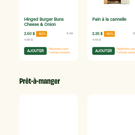
Hinged Burger Buns
Pain à la cannelle
Cheese & Onion
2.50 $
4 ea
2.25 $
3
-50%
-50%
4.99 $
4.49 $
Dépêchez-vous!
Dépêchez-vou
AJOUTER
AJOUTER
1
articles restants
1
articles resta
Prêt-à-manger