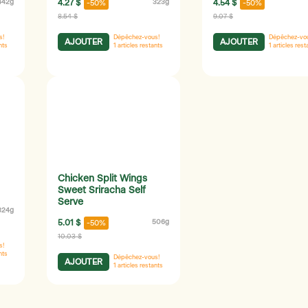
442g
4.27 $
323g
4.54 $
-50%
-50%
8.54 $
9.07 $
s!
Dépêchez-vous!
Dépêchez-vo
AJOUTER
AJOUTER
nts
1
articles restants
1
articles rest
Chicken Split Wings
Sweet Sriracha Self
Serve
324g
5.01 $
506g
-50%
10.03 $
s!
nts
Dépêchez-vous!
AJOUTER
1
articles restants