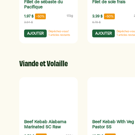
Fillet de sébaste du
Filet de sole frais
Pacifique
1.97 $
172g
3.39 $
-50%
-50%
3.94 $
6.78 $
Dépêchez-vous!
Dépêchez-vou
AJOUTER
AJOUTER
1
articles restants
1
articles resta
Viande et Volaille
Beef Kebab Alabama
Beef Kebab With Veg 
Marinated SC Raw
Pastor SS