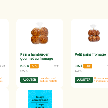
Pain à hamburger
Petit pains fromage
gourmet au fromage
8 un
2.50 $
8 un
3.15 $
-50%
-50%
5.00 $
6.29 $
s!
Dépêchez-vous!
Dépêchez-vo
AJOUTER
AJOUTER
nts
1
articles restants
1
articles rest