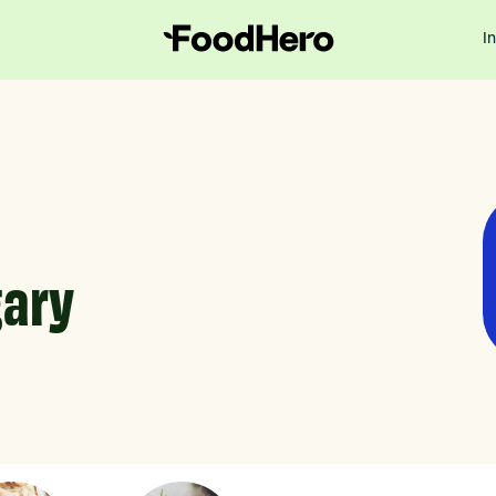
I
gary