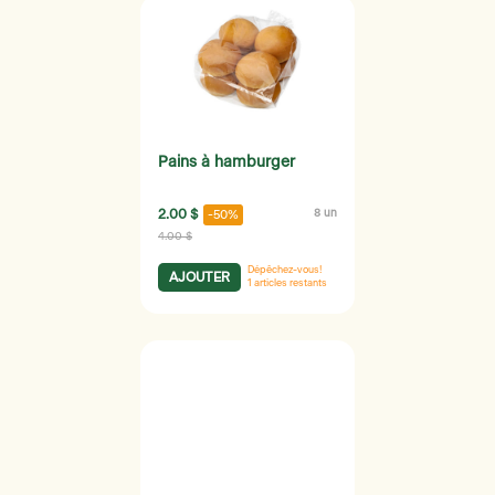
Pains à hamburger
2.00 $
8 un
-50%
4.00 $
Dépêchez-vous!
AJOUTER
1
articles restants