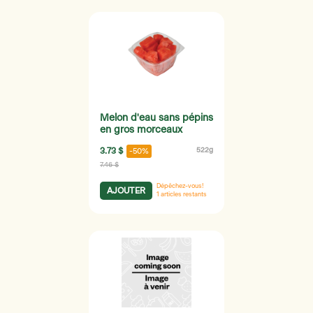
Melon d'eau sans pépins
en gros morceaux
3.73 $
522g
-50%
7.46 $
Dépêchez-vous!
AJOUTER
1
articles restants