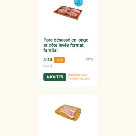
Porc désossé en longe
et côte levée format
familial
3.11 $
377g
-50%
6.22 $
Dépêchez-vous!
AJOUTER
1
articles restants