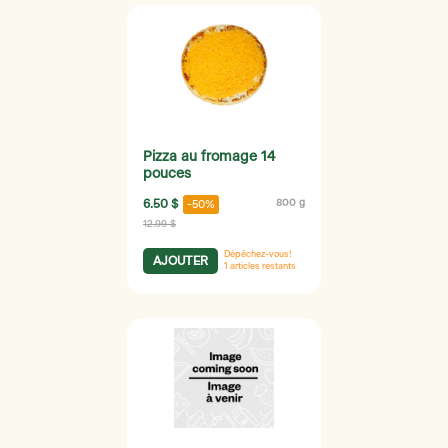
Pizza au fromage 14
pouces
6.50 $
800 g
-50%
12.99 $
Dépêchez-vous!
AJOUTER
1
articles restants