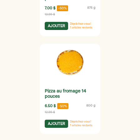
7.00 $
875 g
-50%
13.99 $
Dépêchez-vous!
AJOUTER
1
articles restants
Pizza au fromage 14
pouces
6.50 $
800 g
-50%
12.99 $
Dépêchez-vous!
AJOUTER
1
articles restants