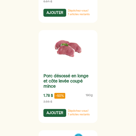
6.64 $
Dépêchez-vous!
AJOUTER
1
articles restants
Porc désossé en longe
et côte levée coupé
mince
1.78 $
190g
-50%
3.56 $
Dépêchez-vous!
AJOUTER
1
articles restants