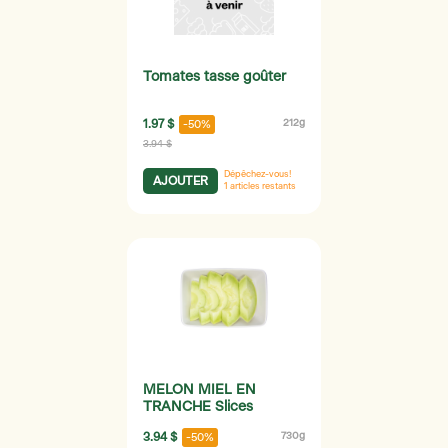
Tomates tasse goûter
1.97 $
212g
-50%
3.94 $
Dépêchez-vous!
AJOUTER
1
articles restants
MELON MIEL EN
TRANCHE Slices
3.94 $
730g
-50%