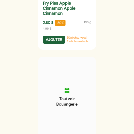
Fry Pies Apple
Cinnamon Apple
Cinnamon
2.50 $
135 g
-50%
4.99 $
Dépêchez-vous!
AJOUTER
1
articles restants
Tout voir
Boulangerie