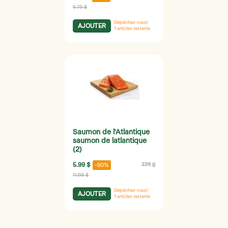
5.73 $
Dépêchez-vous!
AJOUTER
1
articles restants
Saumon de l'Atlantique
saumon de latlantique
(2)
5.99 $
226 g
-50%
11.98 $
Dépêchez-vous!
AJOUTER
1
articles restants