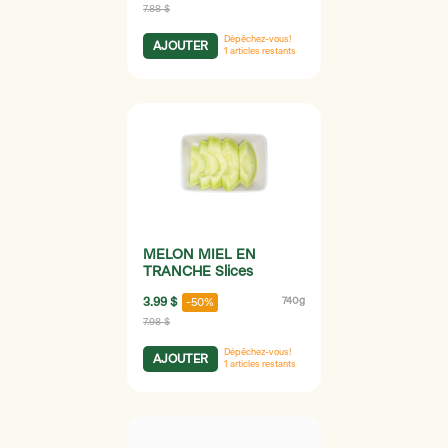
7.88 $
Dépêchez-vous!
AJOUTER
1
articles restants
MELON MIEL EN
TRANCHE Slices
3.99 $
740g
-50%
7.98 $
Dépêchez-vous!
AJOUTER
1
articles restants