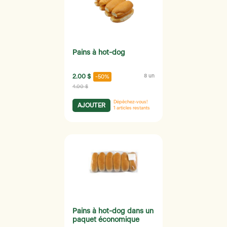
Pains à hot-dog
2.00 $
8 un
-50%
4.00 $
Dépêchez-vous!
AJOUTER
1
articles restants
Pains à hot-dog dans un
paquet économique