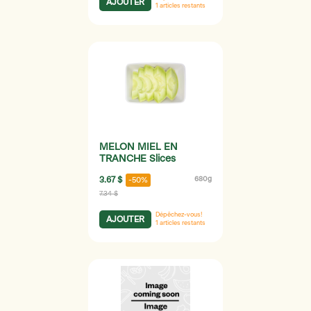
AJOUTER
1
articles restants
MELON MIEL EN
TRANCHE Slices
3.67 $
680g
-50%
7.34 $
Dépêchez-vous!
AJOUTER
1
articles restants