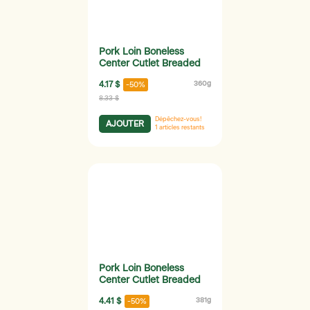
Pork Loin Boneless
Center Cutlet Breaded
4.17 $
360g
-50%
8.33 $
Dépêchez-vous!
AJOUTER
1
articles restants
Pork Loin Boneless
Center Cutlet Breaded
4.41 $
381g
-50%