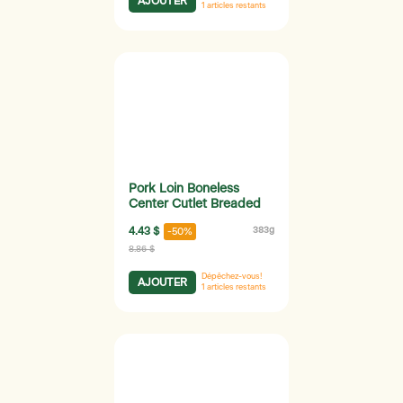
AJOUTER
1
articles restants
Pork Loin Boneless
Center Cutlet Breaded
4.43 $
383g
-50%
8.86 $
Dépêchez-vous!
AJOUTER
1
articles restants