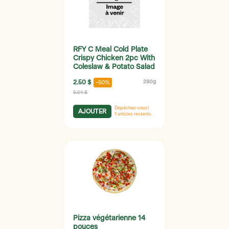
RFY C Meal Cold Plate
Crispy Chicken 2pc With
Coleslaw & Potato Salad
2.50 $
280g
-50%
5.01 $
Dépêchez-vous!
AJOUTER
1
articles restants
Pizza végétarienne 14
pouces