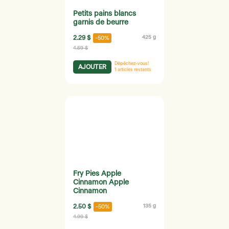
Petits pains blancs
garnis de beurre
2.29 $
425 g
-50%
4.59 $
Dépêchez-vous!
AJOUTER
1
articles restants
Fry Pies Apple
Cinnamon Apple
Cinnamon
2.50 $
135 g
-50%
4.99 $