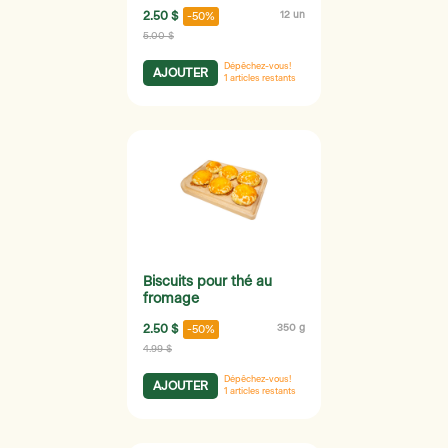
2.50 $
12 un
-50%
5.00 $
Dépêchez-vous!
AJOUTER
1
articles restants
Biscuits pour thé au
fromage
2.50 $
350 g
-50%
4.99 $
Dépêchez-vous!
AJOUTER
1
articles restants