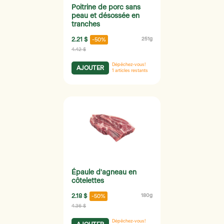
Poitrine de porc sans
peau et désossée en
tranches
2.21 $
251g
-50%
4.42 $
Dépêchez-vous!
AJOUTER
1
articles restants
Épaule d'agneau en
côtelettes
2.18 $
180g
-50%
4.36 $
Dépêchez-vous!