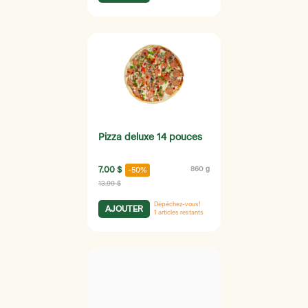
Pizza deluxe 14 pouces
7.00 $
860 g
-50%
13.99 $
Dépêchez-vous!
AJOUTER
1
articles restants