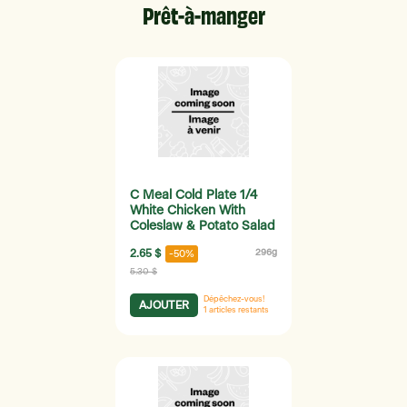
Prêt-à-manger
C Meal Cold Plate 1/4
White Chicken With
Coleslaw & Potato Salad
2.65 $
296g
-50%
5.30 $
Dépêchez-vous!
AJOUTER
1
articles restants