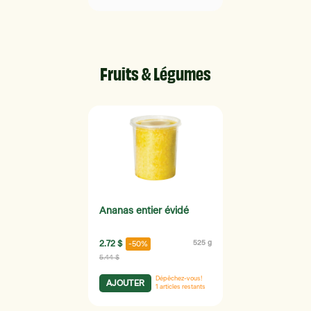
Fruits & Légumes
Ananas entier évidé
2.72 $
525 g
-50%
5.44 $
Dépêchez-vous!
AJOUTER
1
articles restants