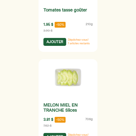
Tomates tasse goûter
1.95 $
210g
-50%
3.90 $
Dépêchez-vous!
AJOUTER
1
articles restants
MELON MIEL EN
TRANCHE Slices
3.81 $
706g
-50%
7.62 $
Dépêchez-vous!