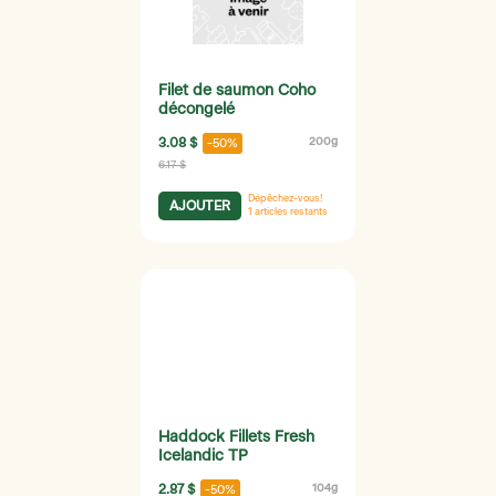
Filet de saumon Coho
décongelé
3.08 $
200g
-50%
6.17 $
Dépêchez-vous!
AJOUTER
1
articles restants
Haddock Fillets Fresh
Icelandic TP
2.87 $
104g
-50%