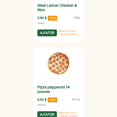
Meal Lemon Chicken &
Rice
3.90 $
326g
-50%
7.79 $
Dépêchez-vous!
AJOUTER
1
articles restants
Pizza pepperoni 14
pouces
6.50 $
800 g
-50%
12.99 $
Dépêchez-vous!
AJOUTER
1
articles restants