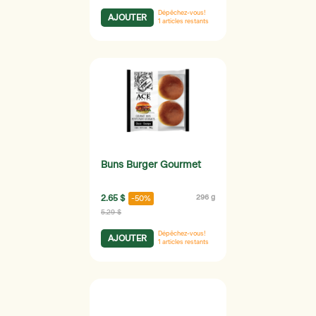
Dépêchez-vous!
AJOUTER
1
articles restants
Buns Burger Gourmet
2.65 $
296 g
-50%
5.29 $
Dépêchez-vous!
AJOUTER
1
articles restants