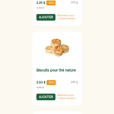
2.25 $
272 g
-50%
4.49 $
Dépêchez-vous!
AJOUTER
1
articles restants
Biscuits pour thé nature
2.50 $
335 g
-50%
4.99 $
Dépêchez-vous!
AJOUTER
1
articles restants