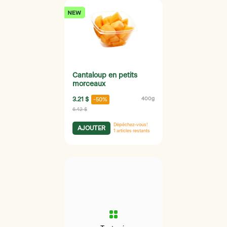
Cantaloup en petits
morceaux
3.21 $
400g
-50%
6.42 $
Dépêchez-vous!
AJOUTER
1
articles restants