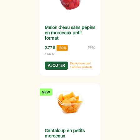
Melon d'eau sans pépins
en morceaux petit
format
2.77 $
388g
-50%
5.55 $
Dépêchez-vous!
AJOUTER
1
articles restants
Cantaloup en petits
morceaux