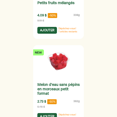
Petits fruits mélangés
4.09 $
338g
-50%
8.19 $
Dépêchez-vous!
AJOUTER
1
articles restants
Melon d'eau sans pépins
en morceaux petit
format
2.73 $
382g
-50%
5.46 $
Dépêchez-vous!
AJOUTER