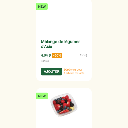
Mélange de légumes
d'Asie
4.64 $
400g
-50%
9.28 $
Dépêchez-vous!
AJOUTER
1
articles restants