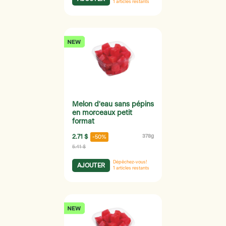
1
articles restants
Melon d'eau sans pépins
en morceaux petit
format
2.71 $
378g
-50%
5.41 $
Dépêchez-vous!
AJOUTER
1
articles restants