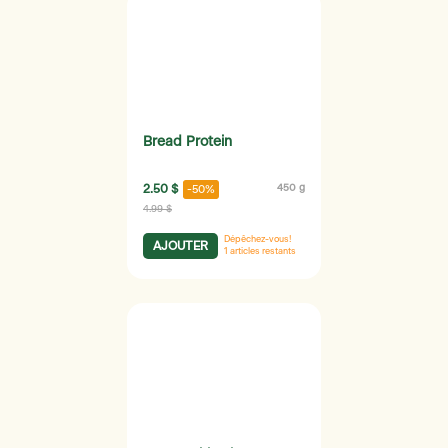
Bread Protein
2.50 $
450 g
-50%
4.99 $
Dépêchez-vous!
AJOUTER
1
articles restants