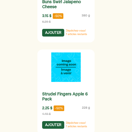
Buns Swirl Jalapeno
Cheese
3.15 $
380 g
-50%
6.29 $
Dépêchez-vous!
AJOUTER
1
articles restants
Strudel Fingers Apple 6
Pack
2.25 $
228 g
-50%
4.49 $
Dépêchez-vous!
AJOUTER
1
articles restants