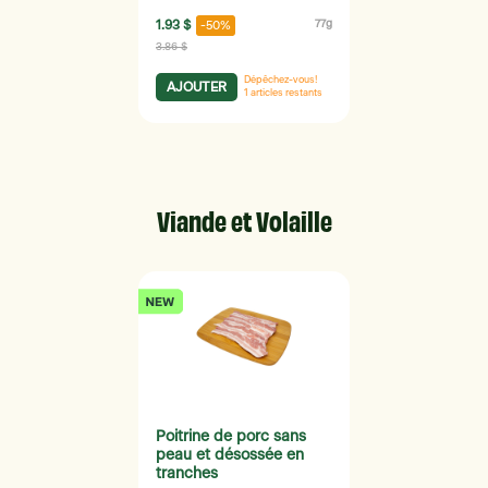
1.93 $
77g
-50%
3.86 $
Dépêchez-vous!
AJOUTER
1
articles restants
Viande et Volaille
Poitrine de porc sans
peau et désossée en
tranches