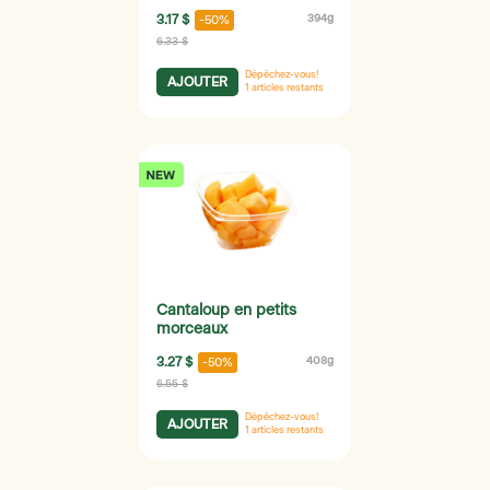
3.17 $
394g
-50%
6.33 $
Dépêchez-vous!
AJOUTER
1
articles restants
Cantaloup en petits
morceaux
3.27 $
408g
-50%
6.55 $
Dépêchez-vous!
AJOUTER
1
articles restants