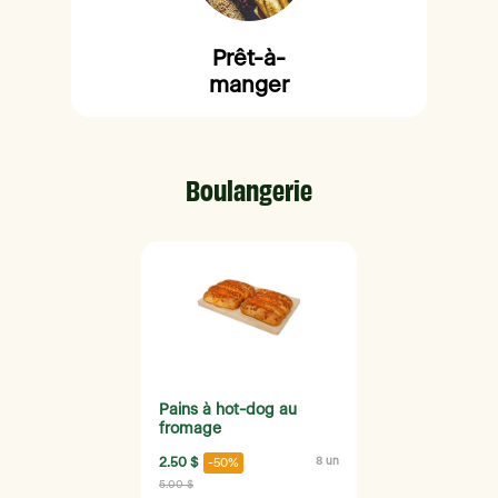
Prêt-à-
manger
Boulangerie
Pains à hot-dog au
fromage
2.50 $
8 un
-50%
5.00 $