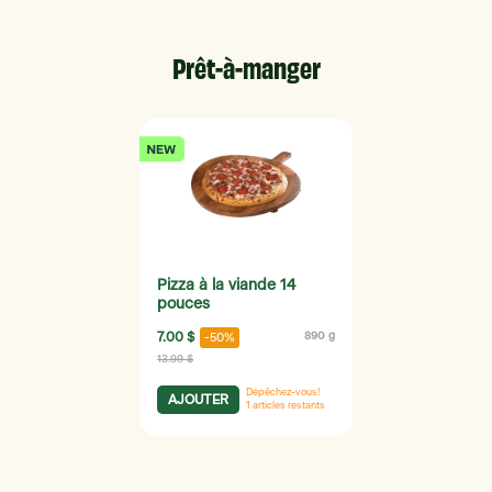
Prêt-à-manger
Pizza à la viande 14
pouces
7.00 $
890 g
-50%
13.99 $
Dépêchez-vous!
AJOUTER
1
articles restants