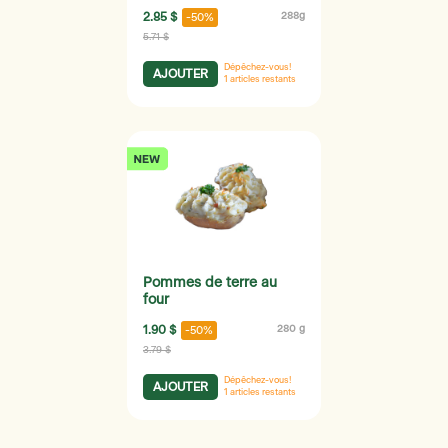
2.85 $
288g
-50%
5.71 $
Dépêchez-vous!
AJOUTER
1
articles restants
Pommes de terre au
four
1.90 $
280 g
-50%
3.79 $
Dépêchez-vous!
AJOUTER
1
articles restants