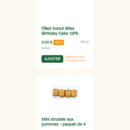
Filled Donut Bites
Birthday Cake 12Pk
3.00 $
440 g
-50%
5.99 $
Dépêchez-vous!
AJOUTER
1
articles restants
Mini strudels aux
pommes - paquet de 4