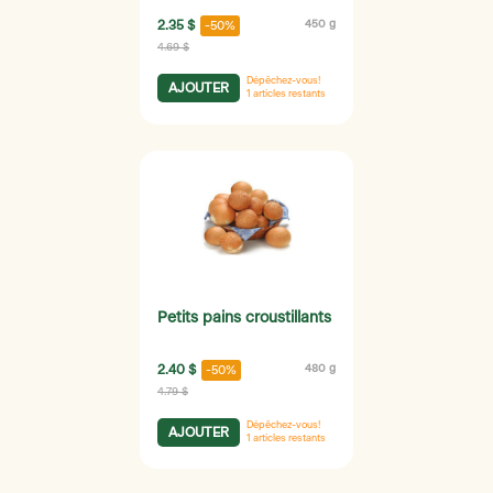
2.35 $
450 g
-50%
4.69 $
Dépêchez-vous!
AJOUTER
1
articles restants
Petits pains croustillants
2.40 $
480 g
-50%
4.79 $
Dépêchez-vous!
AJOUTER
1
articles restants