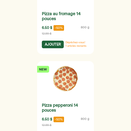
Pizza au fromage 14
pouces
6.50 $
800 g
-50%
12.99 $
Dépêchez-vous!
AJOUTER
1
articles restants
Pizza pepperoni 14
pouces
6.50 $
800 g
-50%
12.99 $