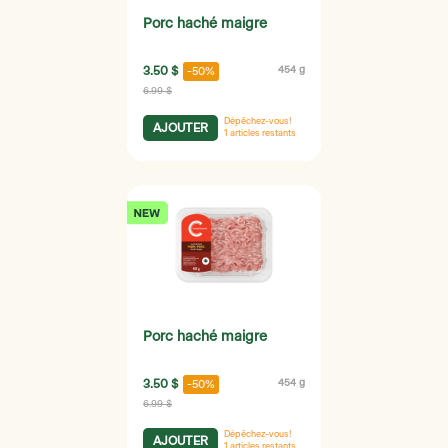
Porc haché maigre
3.50 $
454 g
-50%
6.99 $
Dépêchez-vous!
AJOUTER
1
articles restants
Porc haché maigre
3.50 $
454 g
-50%
6.99 $
Dépêchez-vous!
AJOUTER
1
articles restants