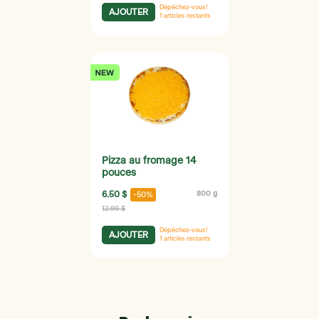
Dépêchez-vous!
AJOUTER
1
articles restants
Pizza au fromage 14
pouces
6.50 $
800 g
-50%
12.99 $
Dépêchez-vous!
AJOUTER
1
articles restants