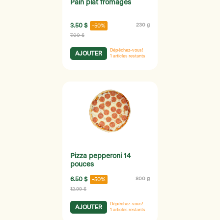
Pain plat fromages
3.50 $
230 g
-50%
7.00 $
Dépêchez-vous!
AJOUTER
1
articles restants
Pizza pepperoni 14
pouces
6.50 $
800 g
-50%
12.99 $
Dépêchez-vous!
AJOUTER
1
articles restants