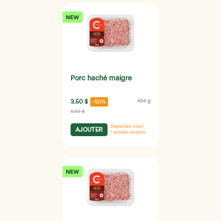
Porc haché maigre
3.50 $
454 g
-50%
6.99 $
Dépêchez-vous!
AJOUTER
1
articles restants