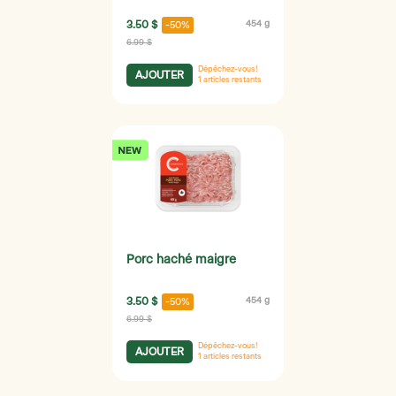
3.50 $
454 g
-50%
6.99 $
Dépêchez-vous!
AJOUTER
1
articles restants
Porc haché maigre
3.50 $
454 g
-50%
6.99 $
Dépêchez-vous!
AJOUTER
1
articles restants