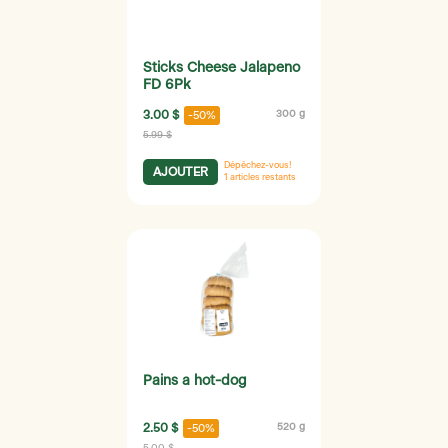
Sticks Cheese Jalapeno
FD 6Pk
3.00 $
300 g
-50%
5.99 $
Dépêchez-vous!
AJOUTER
1
articles restants
Pains a hot-dog
2.50 $
520 g
-50%
5.00 $