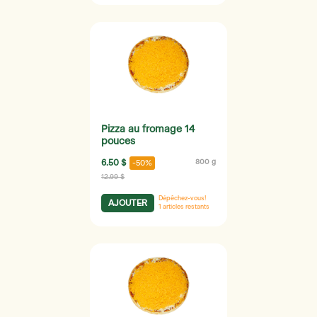
Pizza au fromage 14
pouces
6.50 $
800 g
-50%
12.99 $
Dépêchez-vous!
AJOUTER
1
articles restants