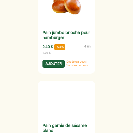
Pain jumbo brioché pour
hamburger
2.40 $
4 un
-50%
4.79 $
Dépêchez-vous!
AJOUTER
1
articles restants
Pain garnie de sésame
blanc