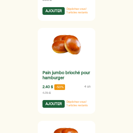
Dépêchez-vous!
AJOUTER
1
articles restants
Pain jumbo brioché pour
hamburger
2.40 $
4 un
-50%
4.79 $
Dépêchez-vous!
AJOUTER
1
articles restants