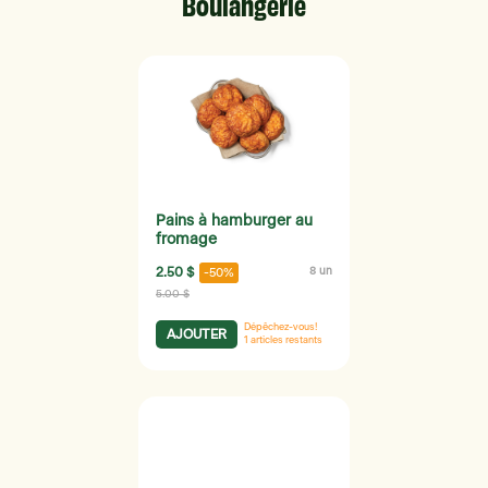
Boulangerie
Pains à hamburger au
fromage
2.50 $
8 un
-50%
5.00 $
Dépêchez-vous!
AJOUTER
1
articles restants