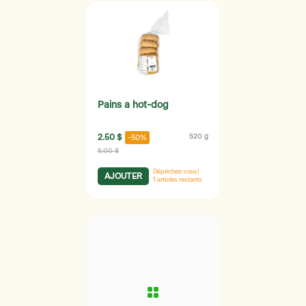
Pains a hot-dog
2.50 $
520 g
-50%
5.00 $
Dépêchez-vous!
AJOUTER
1
articles restants