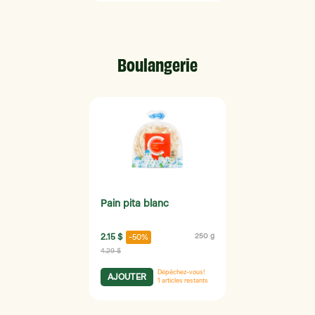
Boulangerie
Pain pita blanc
2.15 $
250 g
-50%
4.29 $
Dépêchez-vous!
AJOUTER
1
articles restants