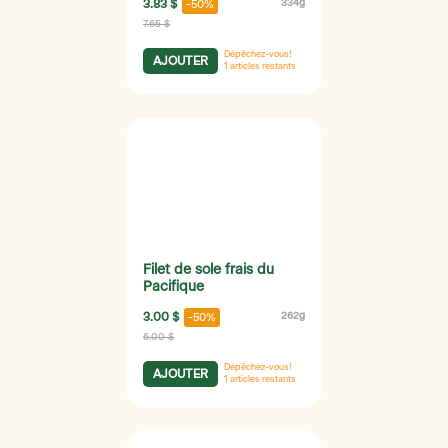
3.83 $
334g
-50%
7.65 $
Dépêchez-vous!
AJOUTER
1
articles restants
Filet de sole frais du
Pacifique
3.00 $
262g
-50%
6.00 $
Dépêchez-vous!
AJOUTER
1
articles restants