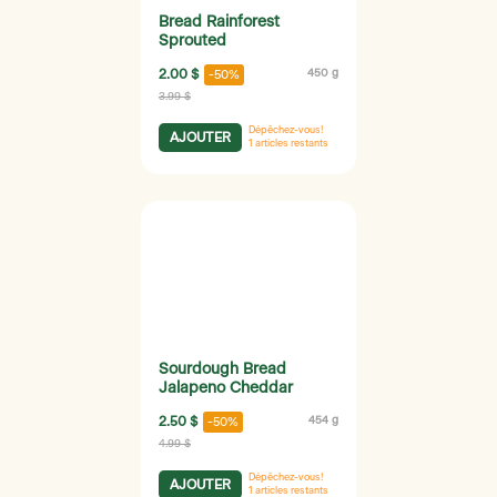
Bread Rainforest
Sprouted
2.00 $
450 g
-50%
3.99 $
Dépêchez-vous!
AJOUTER
1
articles restants
Sourdough Bread
Jalapeno Cheddar
2.50 $
454 g
-50%
4.99 $
Dépêchez-vous!
AJOUTER
1
articles restants