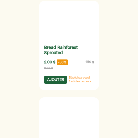
Bread Rainforest
Sprouted
2.00 $
450 g
-50%
3.99 $
Dépêchez-vous!
AJOUTER
1
articles restants