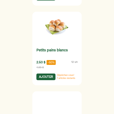
Petits pains blancs
2.50 $
12 un
-50%
4.99 $
Dépêchez-vous!
AJOUTER
1
articles restants