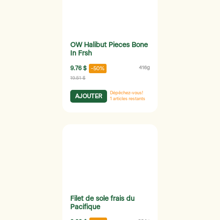
OW Halibut Pieces Bone
In Frsh
9.76 $
416g
-50%
19.51 $
Dépêchez-vous!
AJOUTER
1
articles restants
Filet de sole frais du
Pacifique