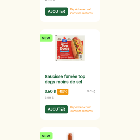
Dépêchez-vous!
AJOUTER
2
articles restants
Saucisse fumée top
dogs moins de sel
3.50 $
375 g
-50%
6.99 $
Dépêchez-vous!
AJOUTER
3
articles restants