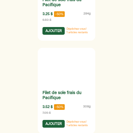
Pacifique
3.25 $
284g
-50%
6.50 $
Dépêchez-vous!
AJOUTER
1
articles restants
Filet de sole frais du
Pacifique
3.52 $
308g
-50%
7.05 $
Dépêchez-vous!
AJOUTER
1
articles restants