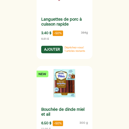
Languettes de porc à
cuisson rapide
3.40 $
364g
-50%
6.81 $
Dépêchez-vous!
AJOUTER
1
articles restants
Bouchée de dinde miel
et ail
6.50 $
300 g
-50%
12.99 $