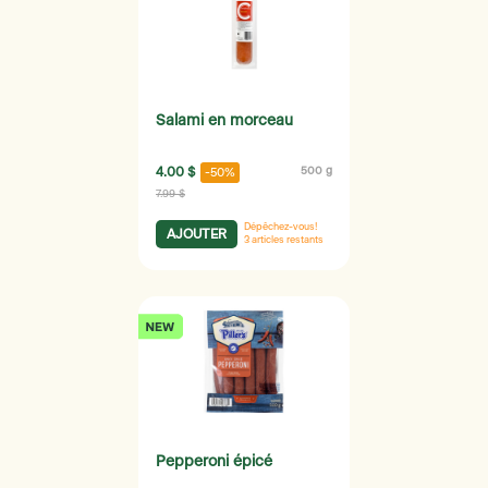
Salami en morceau
4.00 $
500 g
-50%
7.99 $
Dépêchez-vous!
AJOUTER
3
articles restants
Pepperoni épicé