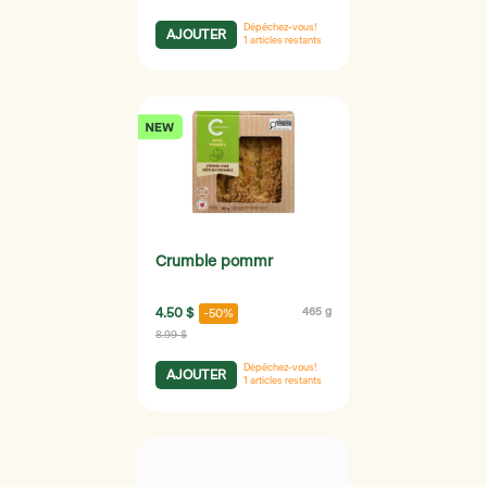
Dépêchez-vous!
AJOUTER
1
articles restants
Crumble pommr
4.50 $
465 g
-50%
8.99 $
Dépêchez-vous!
AJOUTER
1
articles restants