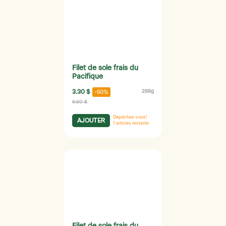
Filet de sole frais du
Pacifique
3.30 $
288g
-50%
6.60 $
Dépêchez-vous!
AJOUTER
1
articles restants
Filet de sole frais du