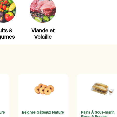
uits &
Viande et
gumes
Volaille
ure
Beignes Gâteaux Nature
Pains À Sous-marin