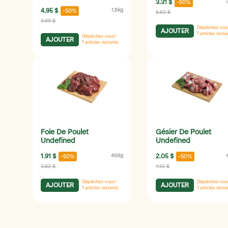
3.31 $
-50%
4.95 $
1.5kg
-50%
6.62 $
9.89 $
Dépêchez-vou
AJOUTER
1
articles resta
Dépêchez-vous!
AJOUTER
1
articles restants
Foie De Poulet
Gésier De Poulet
Undefined
Undefined
1.91 $
458g
2.05 $
-50%
-50%
3.82 $
4.10 $
Dépêchez-vous!
Dépêchez-vou
AJOUTER
AJOUTER
1
articles restants
1
articles resta