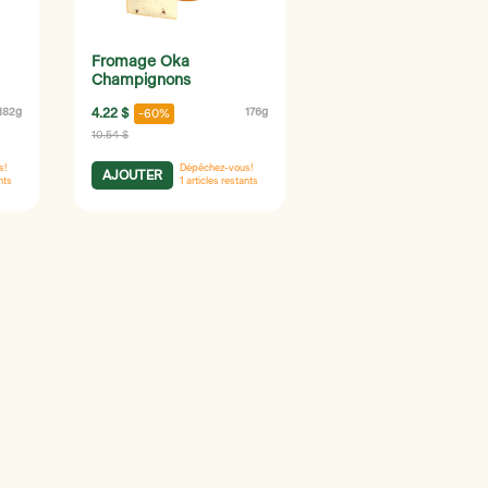
Fromage Oka
Champignons
182g
4.22 $
176g
-60%
10.54 $
s!
Dépêchez-vous!
AJOUTER
nts
1
articles restants