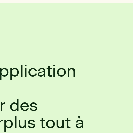
application
à
r des
rplus tout à