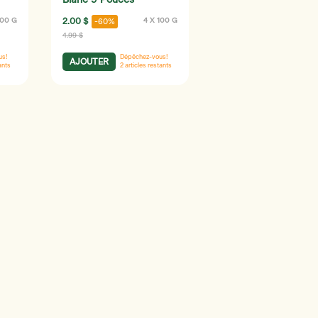
Blanc 9 Pouces
100 G
2.00 $
4 X 100 G
-60%
4.99 $
us!
Dépêchez-vous!
AJOUTER
ants
2
articles restants