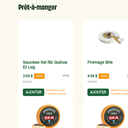
Prêt-à-manger
Saucisse Ital Riz Quinoa
Fromage Brie
Et Leg
2.56 $
254g
4.94 $
-60%
-60%
6.40 $
12.35 $
Dépêchez-vous!
Dépêchez-vou
AJOUTER
AJOUTER
1
articles restants
1
articles resta