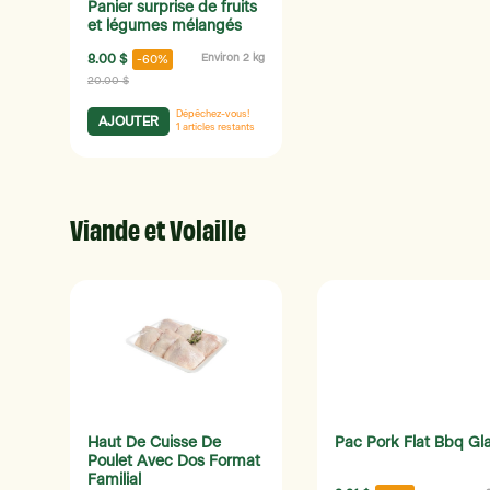
Panier surprise de fruits
et légumes mélangés
8.00 $
Environ 2 kg
-60%
20.00 $
Dépêchez-vous!
AJOUTER
1
articles restants
Viande et Volaille
Haut De Cuisse De
Pac Pork Flat Bbq Gl
Poulet Avec Dos Format
Familial