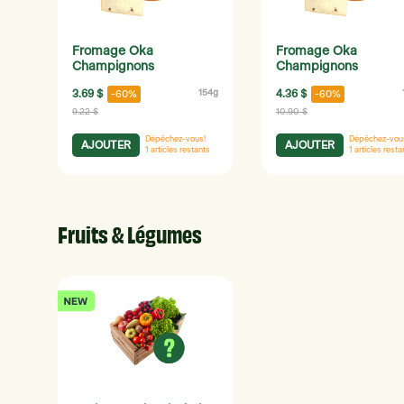
Fromage Oka
Fromage Oka
Champignons
Champignons
3.69 $
154g
4.36 $
-60%
-60%
9.22 $
10.90 $
Dépêchez-vous!
Dépêchez-vou
AJOUTER
AJOUTER
1
articles restants
1
articles resta
Fruits & Légumes