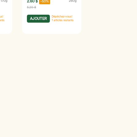
170g
2.60 $
260g
-50%
5.20 $
us!
Dépêchez-vous!
AJOUTER
ants
1
articles restants