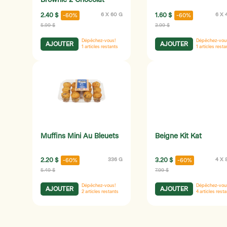
Brownie 2 Chocolat
2.40 $
6 X 60 G
1.60 $
6 X 
-60%
-60%
5.99 $
3.99 $
Dépêchez-vous!
Dépêchez-vou
AJOUTER
AJOUTER
1
articles restants
1
articles resta
Muffins Mini Au Bleuets
Beigne Kit Kat
2.20 $
336 G
3.20 $
4 X 
-60%
-60%
5.49 $
7.99 $
Dépêchez-vous!
Dépêchez-vou
AJOUTER
AJOUTER
2
articles restants
4
articles rest