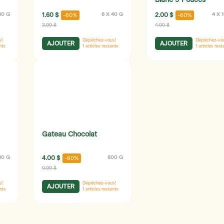
Blanc 9 Pouces
40 G
1.60 $
6 X 40 G
2.00 $
4 X 
-60%
-60%
3.99 $
4.99 $
s!
Dépêchez-vous!
Dépêchez-vo
AJOUTER
AJOUTER
nts
1
articles restants
1
articles rest
Gateau Chocolat
80 G
4.00 $
800 G
-60%
9.99 $
s!
Dépêchez-vous!
AJOUTER
ants
1
articles restants