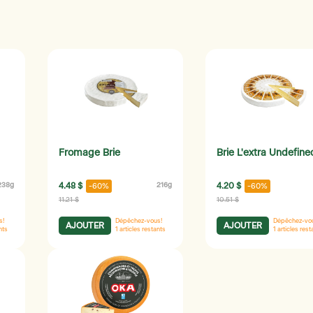
Fromage Brie
Brie L'extra Undefine
238g
4.48 $
216g
4.20 $
-60%
-60%
11.21 $
10.51 $
s!
Dépêchez-vous!
Dépêchez-vo
AJOUTER
AJOUTER
nts
1
articles restants
1
articles rest