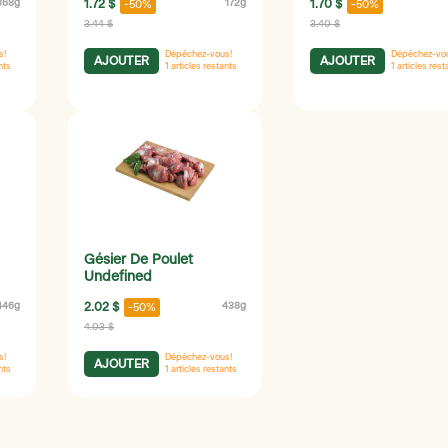
368g
1.72 $
172g
1.70 $
-50%
-50%
3.44 $
3.40 $
s!
Dépêchez-vous!
Dépêchez-vo
AJOUTER
AJOUTER
nts
1
articles restants
1
articles rest
Gésier De Poulet
Undefined
446g
2.02 $
438g
-50%
4.03 $
s!
Dépêchez-vous!
AJOUTER
nts
1
articles restants