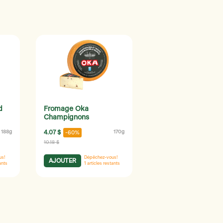
d
Fromage Oka
Champignons
188g
4.07 $
170g
-60%
10.18 $
us!
Dépêchez-vous!
AJOUTER
ants
1
articles restants